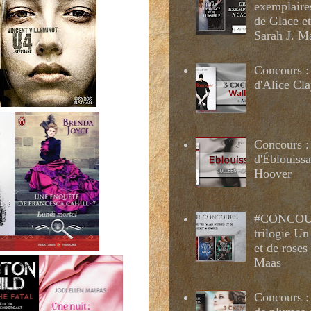
exemplaire
de Glace e
Sarah J. M
Concours :
d'Alice Cl
Concours :
d'Éblouissa
Hoover
#CONCOUR
trilogie Un
et de roses
Maas
Concours : 