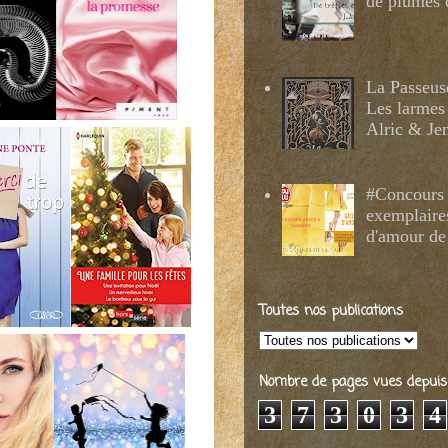
de plumes 
La Passeus
Les larmes
Alric & Je
#Concours 
exemplaire
d'amour de
Toutes nos publications
Nombre de pages vues depuis 2
3
7
3
0
3
4