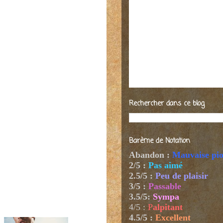
Rechercher dans ce blog
Barème de Notation
Abandon :
Mauvaise pi
2/5 :
Pas aimé
2.5/5 :
Peu de plaisir
3/5 :
Passable
3.5/5:
Sympa
4/5
:
P
alpitant
4.5/5 :
Excellent