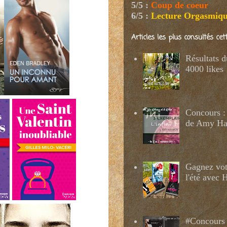
5/5
:
Coup de coeur
6/5
:
Lecture Orgasmiq
Articles les plus consultés ce
Résultats 
4000 likes
Concours : 
de Amy H
Gagnez votr
l'été avec
#Concours 