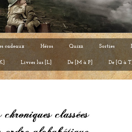
es cadeaux
Héros
Quizz
Sorties
 K]
Livres lus [L]
De [M à P]
De [Q à T