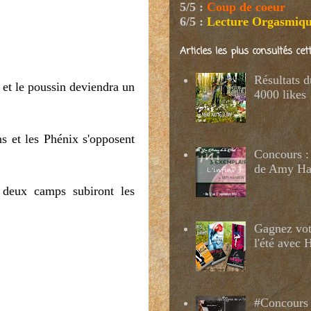
5/5
:
Coup de coeur
6/5
:
Lecture Orgasmiq
Articles les plus consultés ce
Résultats 
n et le poussin deviendra un
4000 likes
ns et les Phénix s'opposent
Concours : 
de Amy H
s deux camps subiront les
Gagnez votr
l'été avec
#Concours 