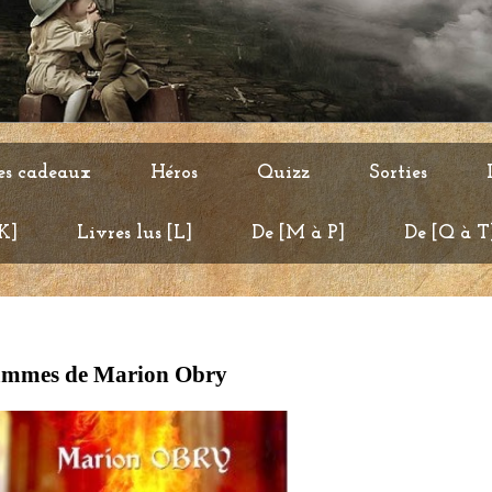
es cadeaux
Héros
Quizz
Sorties
 K]
Livres lus [L]
De [M à P]
De [Q à T
flammes de Marion Obry