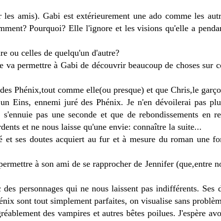
 les amis). Gabi est extérieurement une ado comme les autre
ment? Pourquoi? Elle l'ignore et les visions qu'elle a penda
ure ou celles de quelqu'un d'autre?
e va permettre à Gabi de découvrir beaucoup de choses sur ce 
 des Phénix,tout comme elle(ou presque) et que Chris,le garço
un Eins, ennemi juré des Phénix. Je n'en dévoilerai pas plus
ne s'ennuie pas une seconde et que de rebondissements en re
ents et ne nous laisse qu'une envie: connaître la suite...
té et ses doutes acquiert au fur et à mesure du roman une fo
 permettre à son ami de se rapprocher de Jennifer (que,entre 
ec des personnages qui ne nous laissent pas indifférents. Ses 
énix sont tout simplement parfaites, on visualise sans problè
ablement des vampires et autres bêtes poilues. J'espère avoi