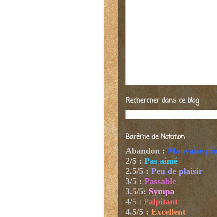
Rechercher dans ce blog
Barème de Notation
Abandon :
Mauvaise pi
2/5 :
Pas aimé
2.5/5 :
Peu de plaisir
3/5 :
Passable
3.5/5:
Sympa
4/5
:
P
alpitant
4.5/5 :
Excellent