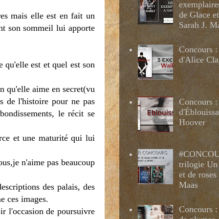
exemplaire
de Glace e
s mais elle est en fait un
Sarah J. M
nt son sommeil lui apporte
Concours :
d'Alice Cl
qu'elle est et quel est son
n qu'elle aime en secret(vu
 de l'histoire pour ne pas
Concours :
d'Éblouissa
bondissements, le récit se
Hoover
rce et une maturité qui lui
#CONCOUR
nous,je n'aime pas beaucoup
trilogie Un
et de roses
Maas
descriptions des palais, des
me ces images.
Concours : 
r l'occasion de poursuivre