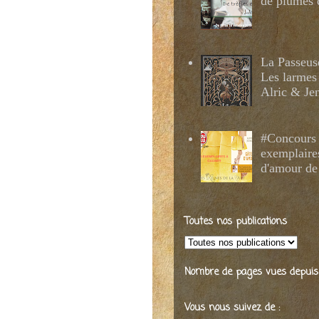
de plumes 
La Passeus
Les larmes
Alric & Je
#Concours 
exemplaire
d'amour de
Toutes nos publications
Nombre de pages vues depuis 2
Vous nous suivez de :