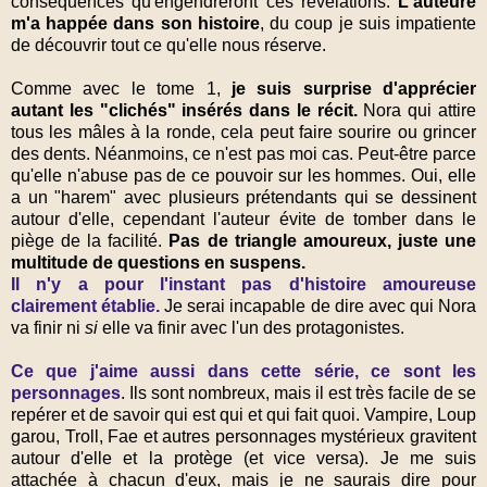
conséquences qu'engendreront ces révélations.
L'auteure
m'a happée dans son histoire
, du coup je suis impatiente
de découvrir tout ce qu'elle nous réserve.
Comme avec le tome 1,
je suis surprise d'apprécier
autant les "clichés" insérés dans le récit.
Nora qui attire
tous les mâles à la ronde, cela peut faire sourire ou grincer
des dents. Néanmoins, ce n'est pas moi cas. Peut-être parce
qu'elle n'abuse pas de ce pouvoir sur les hommes. Oui, elle
a un "harem" avec plusieurs prétendants qui se dessinent
autour d'elle, cependant l'auteur évite de tomber dans le
piège de la facilité.
Pas de triangle amoureux, juste une
multitude de questions en suspens.
Il n'y a pour l'instant pas d'histoire amoureuse
clairement établie.
Je serai incapable de dire avec qui Nora
va finir ni
si
elle va finir avec l'un des protagonistes.
Ce que j'aime aussi dans cette série, ce sont les
personnages
. Ils sont nombreux, mais il est très facile de se
repérer et de savoir qui est qui et qui fait quoi. Vampire, Loup
garou, Troll, Fae et autres personnages mystérieux gravitent
autour d'elle et la protège (et vice versa). Je me suis
attachée à chacun d'eux, mais je ne saurais dire pour