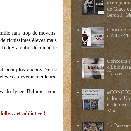
exemplaire
de Glace e
Sarah J. M
Concours :
amille sans trop de moyens,
d'Alice Cl
 de richissimes élèves mais
, Teddy a enfin décroché le
Concours :
d'Éblouissa
…et bien plus encore. Ne se
Hoover
élèves à devenir meilleurs.
hes du lycée Belmont vont
#CONCOUR
trilogie Un
et de roses
Maas
 folle… et addictive !
La Passeus