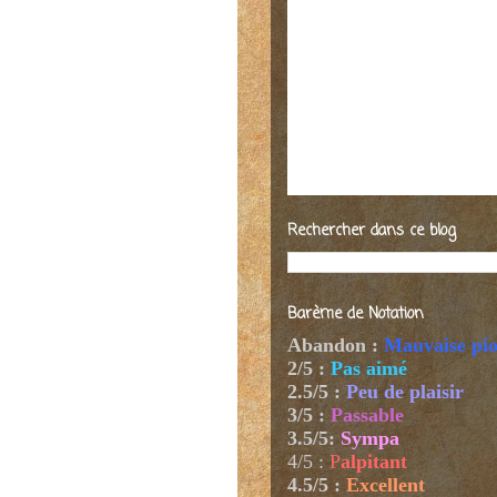
Rechercher dans ce blog
Barème de Notation
Abandon :
Mauvaise pi
2/5 :
Pas aimé
2.5/5 :
Peu de plaisir
3/5 :
Passable
3.5/5:
Sympa
4/5
:
P
alpitant
4.5/5 :
Excellent