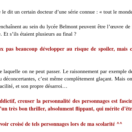
le dit un certain docteur d’une série connue : « tout le mond
 s’enchaînent au sein du lycée Belmont peuvent être l’œuvre d
 Et s’ils étaient plusieurs au final ?
x pas beaucoup développer au risque de spoiler, mais cl
de laquelle on ne peut passer. Le raisonnement par exemple d
eu déconcertantes, c’est même complètement glaçant. Mais o
facilité, et son propre désarroi…
dictif, creuser la personnalité des personnages est fasc
’un très bon thriller, absolument flippant, qui mérite d’êtr
avoir croisé de tels personnages lors de ma scolarité ^^