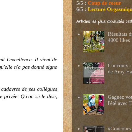
5/5
:
Coup de coeur
6/5
:
Lecture Orgasmiq
Articles les plus consultés ce
Résultats 
4000 likes
t l'excellence. Il vient de
Concours : 
qu'elle n'a pas donné signe
de Amy H
 cadavres de ses collègues
e privée. Qu'on se le dise,
Gagnez votr
l'été avec
#Concours 