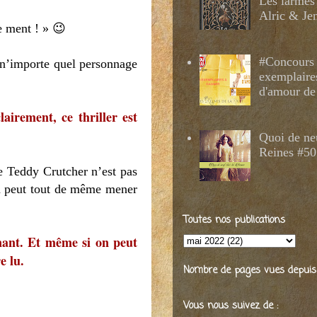
Les larmes
Alric & Je
e ment ! » 😉
#Concours 
e n’importe quel personnage
exemplaire
d'amour de
airement, ce thriller est
Quoi de ne
Reines #50
e Teddy Crutcher n’est pas
n peut tout de même mener
Toutes nos publications
inant. Et même si on peut
e lu.
Nombre de pages vues depuis 2
Vous nous suivez de :