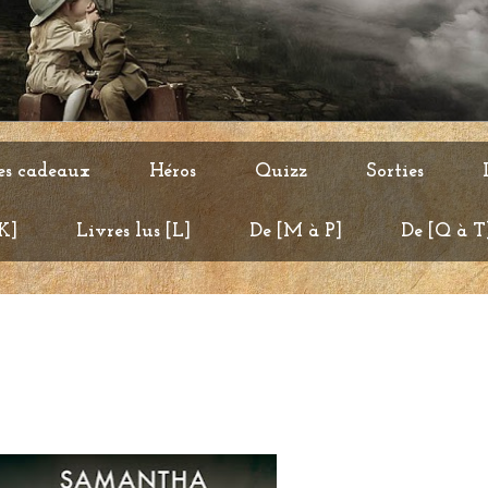
es cadeaux
Héros
Quizz
Sorties
 K]
Livres lus [L]
De [M à P]
De [Q à T