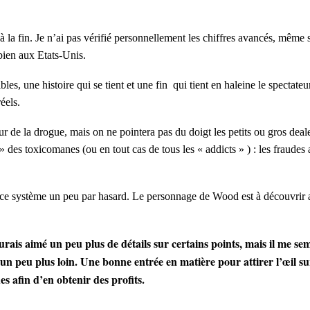
 la fin. Je n’ai pas vérifié personnellement les chiffres avancés, même si
 bien aux Etats-Unis.
s, une histoire qui se tient et une fin qui tient en haleine le spectateur,
réels.
utour de la drogue, mais on ne pointera pas du doigt les petits ou gros dea
 » des toxicomanes (ou en tout cas de tous les « addicts » ) : les fraudes 
e système un peu par hasard. Le personnage de Wood est à découvrir au 
aurais aimé un peu plus de détails sur certains points, mais il me se
 un peu plus loin. Une bonne entrée en matière pour attirer l’œil sur
s afin d’en obtenir des profits.