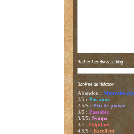
Rechercher dans ce blog
Barème de Notation
Abandon :
Mauvaise pi
2/5 :
Pas aimé
2.5/5 :
Peu de plaisir
3/5 :
Passable
3.5/5:
Sympa
4/5
:
P
alpitant
4.5/5 :
Excellent