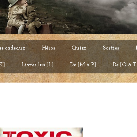
es cadeaux
Héros
Quizz
Sorties
 K]
Livres lus [L]
De [M à P]
De [Q à T