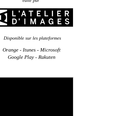
édité par
Disponible sur les plateformes
Orange
-
Itunes
-
Microsoft
G
oogle
Play
-
Rakuten