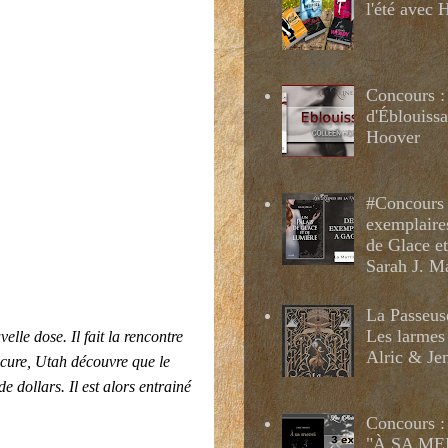
l'été avec
Concours :
d'Éblouissa
Hoover
#Concours 
exemplaire
de Glace e
Sarah J. M
La Passeus
Les larmes
le dose. Il fait la rencontre
Alric & Je
a cure, Utah découvre que le
e dollars. Il est alors entrainé
Concours :
"À SA MER