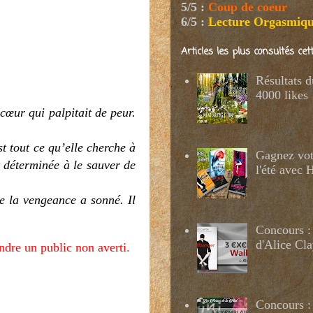
5/5
:
Coup de coeur
6/5
:
Lecture Orgasmiq
Articles les plus consultés ce
Résultats 
4000 likes
 cœur qui palpitait de peur.
st tout ce qu’elle cherche à
Gagnez votr
t déterminée à le sauver de
l'été avec
de la vengeance a sonné. Il
Concours :
d'Alice Cl
ndre un public non averti.
Concours : 