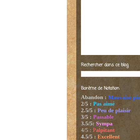
Rechercher dans ce blog
Barème de Notation
Abandon :
Mauvaise pi
2/5 :
Pas aimé
2.5/5 :
Peu de plaisir
3/5 :
Passable
3.5/5:
Sympa
4/5
:
P
alpitant
4.5/5 :
Excellent