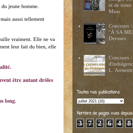
et de roses
ler du jeune homme.
Maas
 mais aussi tellement
Concours :
"À SA MER
Deroses
uille vraiment. Elle ne va
ent leur fait du bien, elle
Concours :
d'indulgenc
alité.
L. Armentr
uvent être autant drôles
Toutes nos publications
mps long.
Nombre de pages vues depuis 2
3
7
2
6
4
8