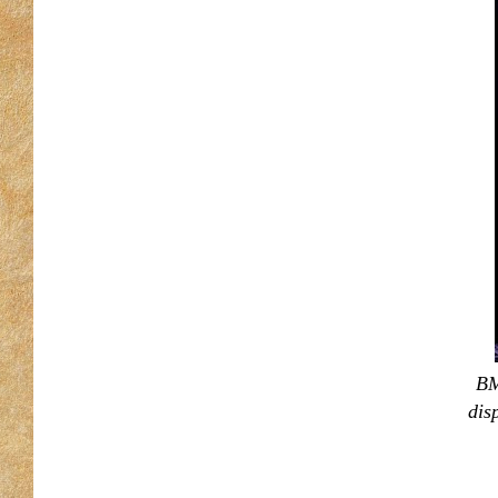
BM
dis