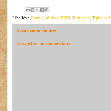
Libellés :
Drame
,
éditions BMR
,
Romance
,
Tiphaine 
Aucun commentaire:
Enregistrer un commentaire