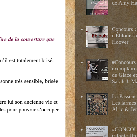
de Amy H
Concours :
d'Éblouissa
 dire de la couverture que
Hoover
il est totalement brisé.
#Concours 
exemplaire
de Glace e
onne très sensible, brisée
Sarah J. M
La Passeus
ère lui son ancienne vie et
Les larmes
Alric & Je
udes pour pouvoir s’occuper
#CONCOUR
trilogie Un