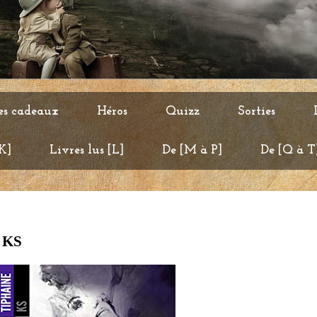
es cadeaux
Héros
Quizz
Sorties
 K]
Livres lus [L]
De [M à P]
De [Q à T
e KS