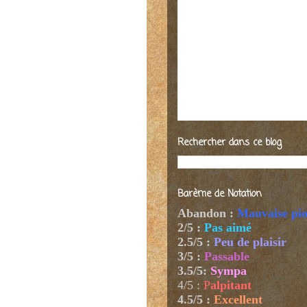
Rechercher dans ce blog
Barème de Notation
Abandon :
Mauvaise pi
2/5 :
Pas aimé
2.5/5 :
Peu de plaisir
3/5 :
Passable
3.5/5:
Sympa
4/5
:
P
alpitant
4.5/5 :
Excellent