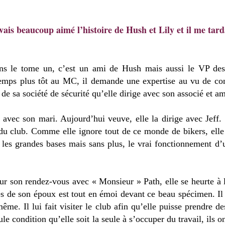
avais beaucoup aimé l’histoire de Hush et Lily et il me tard
ns le tome un, c’est un ami de Hush mais aussi le VP des
emps plus tôt au MC, il demande une expertise au vu de cons
 de sa société de sécurité qu’elle dirige avec son associé et am
avec son mari. Aujourd’hui veuve, elle la dirige avec Jeff. 
é du club. Comme elle ignore tout de ce monde de bikers, elle
ît les grandes bases mais sans plus, le vrai fonctionnement 
ur son rendez-vous avec « Monsieur » Path, elle se heurte à 
cès de son époux est tout en émoi devant ce beau spécimen. Il 
me. Il lui fait visiter le club afin qu’elle puisse prendre de
ule condition qu’elle soit la seule à s’occuper du travail, ils o