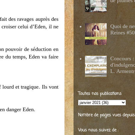
de plumes 
fait des ravages auprès des
Quoi de ne
 croiser celui d’Eden, il ne
Reines #50
son pouvoir de séduction en
re du temps, Eden va faire
Concours :
d'indulgenc
L. Armentr
lourd et tragique. Ils vont
Toutes nos publications
s en danger Eden.
Nombre de pages vues depuis 2
Vous nous suivez de :