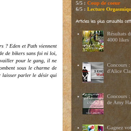
5/5
:
Coup de coeur
6/5
:
Lecture Orgasmiq
Articles les plus consultés ce
Résultats 
4000 likes
ers ? Eden et Path viennent
 de bikers sans foi ni loi,
vailler pour le gang, il ne
Concours :
 tombent sous le charme de
d'Alice Cl
 laisser parler le désir qui
Concours : 
de Amy H
Gagnez votr