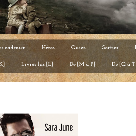
es cadeaux
Héros
Quizz
Sorties
 K]
Livres lus [L]
De [M à P]
De [Q à T