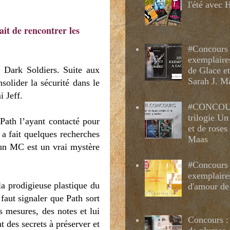
l'été avec
ait de rencontrer les
#Concours 
exemplaire
 Dark Soldiers. Suite aux
de Glace e
Sarah J. M
olider la sécurité dans le
i Jeff.
#CONCOUR
trilogie Un
Path l’ayant contacté pour
et de roses
 a fait quelques recherches
Maas
d’un MC est un vrai mystère
#Concours 
exemplaire
la prodigieuse plastique du
d'amour de
faut signaler que Path sort
s mesures, des notes et lui
Concours : 
nt des secrets à préserver et