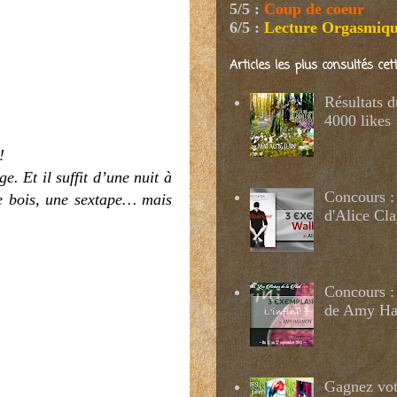
5/5
:
Coup de coeur
6/5
:
Lecture Orgasmiq
Articles les plus consultés ce
Résultats 
4000 likes
!
 Et il suffit d’une nuit à
Concours :
de bois, une sextape… mais
d'Alice Cl
Concours : 
de Amy H
Gagnez votr