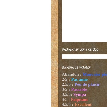
Rechercher dans ce blog
Barème de Notation
Abandon :
Mauvaise pi
2/5 :
Pas aimé
2.5/5 :
Peu de plaisir
3/5 :
Passable
3.5/5:
Sympa
4/5
:
P
alpitant
4.5/5 :
Excellent