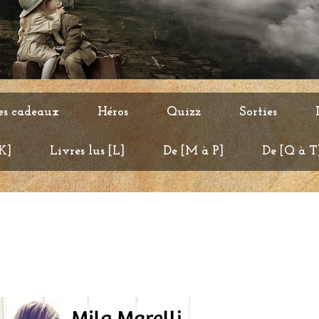
es cadeaux
Héros
Quizz
Sorties
 K]
Livres lus [L]
De [M à P]
De [Q à T