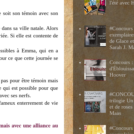
l'été avec
e soit son témoin avec son
 dans sa ville natale. Alors
#Concours 
exemplaire
iée. Si elle est contente de
de Glace e
Sarah J. M
possibles à Emma, qui en a
ur ce que cette journée se
Concours :
d'Éblouissa
Hoover
t pas pour être témoin mais
ce qui est possible pour que
#CONCOUR
avec ses nerfs.
trilogie Un
e fameux enterrement de vie
et de roses
Maas
mais avec une alliance au
#Concours 