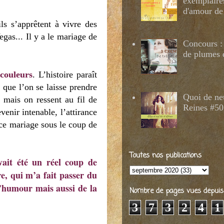
exemplaire
d'amour de
ils s’apprêtent à vivre des
gas... Il y a le mariage de
Concours : 
de plumes 
 couleurs
. L’histoire paraît
, que l’on se laisse prendre
Quoi de ne
 mais on ressent au fil de
Reines #50
enir intenable, l’attirance
 ce mariage sous le coup de
Toutes nos publications
vait été un réel coup de
e, qui m’a fait passer du
l’humour mais aussi de la
Nombre de pages vues depuis 2
3
7
3
2
4
1