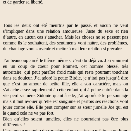
et de garder sa liberté.
Tous les deux ont été meurtris par le passé, et aucun ne veut
s’impliquer dans une relation amoureuse. Juste du sexe et rien
d’autre, en aucun cas s’attacher. Mais les choses ne se passent pas
comme ils le souhaitent, des sentiments vont naître, des problèmes,
du chantage vont survenir et mettre à mal leur relation si précaire.
J’ai beaucoup aimé le thème même si c’est du déjà vu. J’ai vraiment
eu un coup de coeur pour Emmett, cet homme blessé, très
autoritaire, qui peut paraître froid mais qui reste pourtant touchant
dans sa douleur. J’ai adoré la petite Birdie, je n’irai pas jusqu’à dire
que c’est un amour de petite fille, elle a son caractère, mais on
s’attache assez rapidement à cette enfant qui à peine entrée dans la
vie perd sa mère. Sidonie quant à elle, j’ai apprécié le personnage
mais il faut avouer qu’elle est sanguine et parfois ses réactions vont
jouer contre elle. Elle peut compter sur sa sœur jumelle Joe qui est
là quand cela ne va pas fort.
Bien qu’elles soient jumelles, elles ne pourraient pas être plus
différentes !
C’est une nana qui a du caractère et ne se laisse pas faire, a un franc