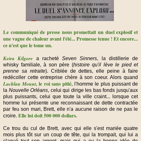
Le communiqué de presse nous promettait un duel explosif et
une vague de chaleur avant l'été... Promesse tenue ! Et encore...
ce n'est que le tome un.
Keira Kilgore
a racheté
Seven Sinners
, la distillerie de
whisky familiale, à son père (
histoire qu'il lève le pied et
prenne sa retraite
). Criblée de dettes, elle peine à faire
redécoller cette entreprise chère à son coeur. Alors quand
, le roi sans pitié,
Lachlan Mount
l'homme le plus puissant de
la
Nouvelle Orléans
, celui qui dirige les bas fonds jusqu'aux
plus puissants, celui que toute la ville craint... lorsque cet
homme lui présente une reconnaissant de dette contractée
par feu son mari, Brett, elle n'a aucune raison de ne pas le
Elle lui doit 500 000 dollars.
croire.
Ce trou du cul de Brett, avec qui elle s'est mariée quatre
mois plus tôt sur un coup de tête, qui la trompait, qui lui a
claqué tout son argent, mais qui a eu la bonne idée de