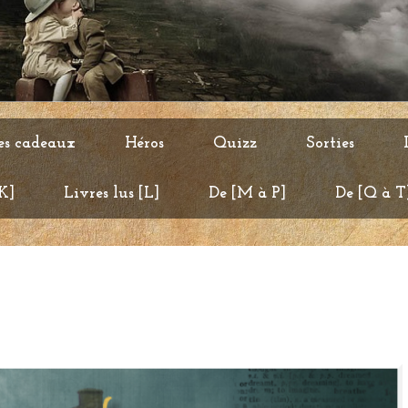
es cadeaux
Héros
Quizz
Sorties
 K]
Livres lus [L]
De [M à P]
De [Q à T