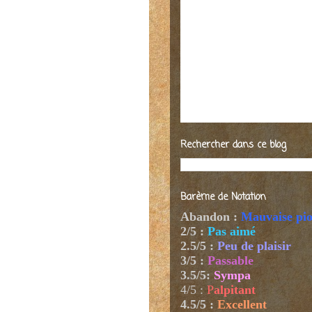
Rechercher dans ce blog
Barème de Notation
Abandon :
Mauvaise pi
2/5 :
Pas aimé
2.5/5 :
Peu de plaisir
3/5 :
Passable
3.5/5:
Sympa
4/5
:
P
alpitant
4.5/5 :
Excellent