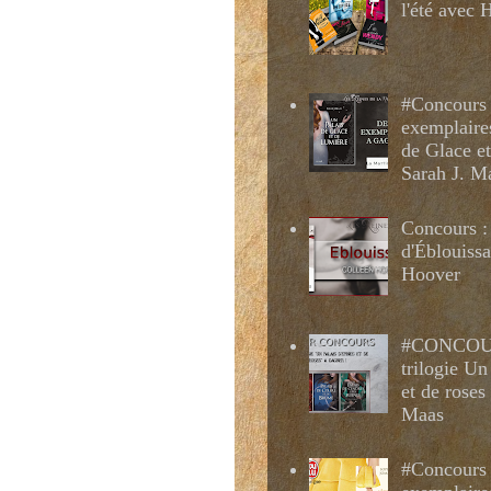
l'été avec
#Concours 
exemplaire
de Glace e
Sarah J. M
Concours :
d'Éblouissa
Hoover
#CONCOUR
trilogie Un
et de roses
Maas
#Concours 