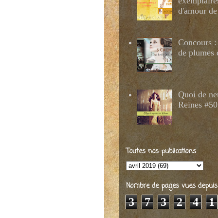
exemplaire
d'amour de
Concours : 
de plumes 
Quoi de ne
Reines #50
Toutes nos publications
Nombre de pages vues depuis 2
3
7
3
2
4
1