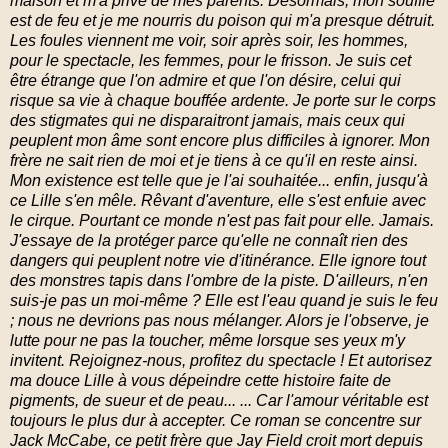
maison et m'a privé de mes parents. Désormais, mon souffle
est de feu et je me nourris du poison qui m'a presque détruit.
Les foules viennen
t me voir, soir après soir, les hommes,
pour le spectacle, les femmes, pour le frisson. Je suis cet
être étrange que l'on admire et que l'on désire, celui qui
risque sa vie à chaque bouffée ardente. Je porte sur le corps
des stigmates qui ne disparaitront jamais, mais ceux qui
peuplent mon âme sont encore plus difficiles à ignorer. Mon
frère ne sait rien de moi et je tiens à ce qu'il en reste ainsi.
Mon existence est telle que je l'ai souhaitée... enfin, jusqu'à
ce Lille s'en mêle. Rêvant d'aventure, elle s'est enfuie avec
le cirque. Pourtant ce monde n'est pas fait pour elle. Jamais.
J'essaye de la protéger parce qu'elle ne connaît rien des
dangers qui peuplent notre vie d'itinérance. Elle ignore tout
des monstres tapis dans l'ombre de la piste. D'ailleurs, n'en
suis-je pas un moi-même ? Elle est l'eau quand je suis le feu
; nous ne devrions pas nous mélanger. Alors je l'observe, je
lutte pour ne pas la toucher, même lorsque ses yeux m'y
invitent. Rejoignez-nous, profitez du spectacle ! Et autorisez
ma douce Lille à vous dépeindre cette histoire faite de
pigments, de sueur et de peau... ... Car l'amour véritable est
toujours le plus dur à accepter. Ce roman se concentre sur
Jack McCabe, ce petit frère que Jay Field croit mort depuis