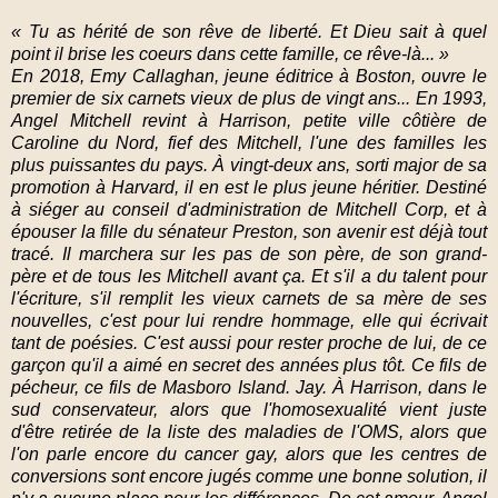
« Tu as hérité de son rêve de liberté. Et Dieu sait à quel
point il brise les coeurs dans cette famille, ce rêve-là... »
En 2018, Emy Callaghan, jeune éditrice à Boston, ouvre le
premier de six carnets vieux de plus de vingt ans... En 1993,
Angel Mitchell revint à Harrison, petite ville côtière de
Caroline du Nord, fi
ef des Mitchell, l'une des familles les
plus puissantes du pays. À vingt-deux ans, sorti major de sa
promotion à Harvard, il en est le plus jeune héritier. Destiné
à siéger au conseil d'administration de Mitchell Corp, et à
épouser la fille du sénateur Preston, son avenir est déjà tout
tracé. Il marchera sur les pas de son père, de son grand-
père et de tous les Mitchell avant ça. Et s'il a du talent pour
l'écriture, s'il remplit les vieux carnets de sa mère de ses
nouvelles, c'est pour lui rendre hommage, elle qui écrivait
tant de poésies. C'est aussi pour rester proche de lui, de ce
garçon qu'il a aimé en secret des années plus tôt. Ce fils de
pécheur, ce fils de Masboro Island. Jay. À Harrison, dans le
sud conservateur, alors que l'homosexualité vient juste
d'être retirée de la liste des maladies de l'OMS, alors que
l'on parle encore du cancer gay, alors que les centres de
conversions sont encore jugés comme une bonne solution, il