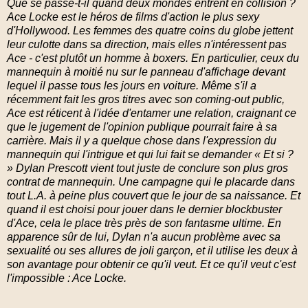
Que se passe-t-il quand deux mondes entrent en collision ?
Ace Locke est le héros de films d'action le plus sexy
d'Hollywood. Les femmes des quatre coins du globe jettent
leur culotte dans sa direction, mais elles n'intéressent pas
Ace - c'est plutôt un homme à boxers. En particulier, ceux du
mannequin à moitié n
u sur le panneau d'affichage devant
lequel il passe tous les jours en voiture. Même s'il a
récemment fait les gros titres avec son coming-out public,
Ace est réticent à l'idée d'entamer une relation, craignant ce
que le jugement de l'opinion publique pourrait faire à sa
carrière. Mais il y a quelque chose dans l'expression du
mannequin qui l'intrigue et qui lui fait se demander « Et si ?
» Dylan Prescott vient tout juste de conclure son plus gros
contrat de mannequin. Une campagne qui le placarde dans
tout L.A. à peine plus couvert que le jour de sa naissance. Et
quand il est choisi pour jouer dans le dernier blockbuster
d'Ace, cela le place très près de son fantasme ultime. En
apparence sûr de lui, Dylan n'a aucun problème avec sa
sexualité ou ses allures de joli garçon, et il utilise les deux à
son avantage pour obtenir ce qu'il veut. Et ce qu'il veut c'est
l'impossible : Ace Locke.