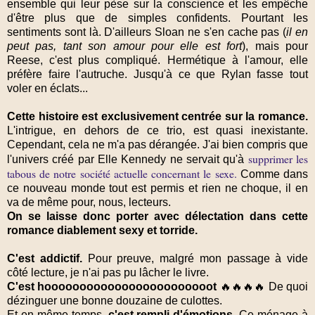
ensemble qui leur pèse sur la conscience et les empêche
d'être plus que de simples confidents. Pourtant les
sentiments sont là. D'ailleurs Sloan ne s'en cache pas (
il en
peut pas, tant son amour pour elle est fort
), mais pour
Reese, c'est plus compliqué. Hermétique à l'amour, elle
préfère faire l'autruche. Jusqu'à ce que Rylan fasse tout
voler en éclats...
Cette histoire est exclusivement centrée sur la romance.
L'intrigue, en dehors de ce trio, est quasi inexistante.
Cependant, cela ne m'a pas dérangée. J'ai bien compris que
supprimer les
l'univers créé par Elle Kennedy ne servait qu'à
tabous de notre société actuelle concernant le sexe.
Comme dans
ce nouveau monde tout est permis et rien ne choque, il en
va de même pour, nous, lecteurs.
On se laisse donc porter avec délectation dans cette
romance diablement sexy et torride.
C'est addictif.
Pour preuve, malgré mon passage à vide
côté lecture, je n'ai pas pu lâcher le livre.
C'est hoooooooooooooooooooooooot
🔥🔥🔥🔥 De quoi
dézinguer une bonne douzaine de culottes.
Et en même temps,
c'est rempli d'émotions.
Ce ménage à