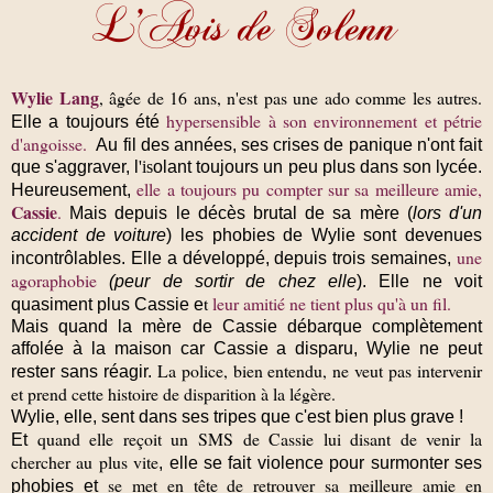
Wylie Lang
, âgée de 16 ans, n'est pas une ado comme les autres.
hypersensible à son environnement et pétrie
Elle a toujours été
d'angoisse.
Au fil des années,
ses crises de panique n'ont fait
que s'aggraver
,
l
'
is
olant toujours un peu plus dans son lycée.
elle a toujours pu compter sur sa meilleure amie,
Heureusement,
Cassie
.
Mais depuis
le décès brutal de sa mère
(
lors d'un
accident de voiture
)
les phobies de Wylie sont devenues
une
incontrôlables
. Elle a développé, depuis trois semaines,
agoraphobie
(peur de sortir de chez elle
). Elle ne voit
t
leur amitié ne tient plus qu'à un fil.
quasiment plus Cassie e
Mais quand la mère de Cassie débarque complètement
affolée à la maison car
Cassie a disparu,
Wylie ne peut
La police, bien entendu, ne veut pas intervenir
rester sans réagir.
et prend cette histoire de disparition à la légère.
Wylie, elle, sent dans ses tripes que c'est bien plus grave
!
quand elle reçoit un SMS de Cassie lui disant de venir la
Et
chercher au plus vite
, elle se fait violence pour surmonter ses
se met en tête de retrouver sa meilleure amie en
phobies et