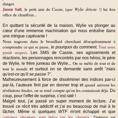
danger.
Jason Salt
, le petit ami de Cassie, (
que Wylie déteste !)
lui fera
office de chauffeur...
En quittant la sécurité de la maison, Wylie va plonger au
cœur d'une immense machination qui nous entraîne dans
une intrigue captivante !
Nous nageons dans le brouillard cherchant désespéramment à
comprendre ce qui se passe,
l
Tout nous
e pourquoi du comment
.
paraît suspect
. Les SMS de Cassie, ses agissements et
réactions, les personnages rencontrés par nos héros, le père
On se méfie de tout et de
de Wylie, le frère jumeau de Wylie...
tout le monde
et surtout on se demande sans arrêt "
mais
qu'est-ce qu'il se passe
?".
Malheureusement
à force de disséminer des indices par-ci
q
uand arrivent les
par-là, l'auteure finit par en donner trop
et
révélations finales, on se rend compte qu'on les connaissait déjà.
Du
coup, pour l'effet de surprise, c'est raté !
Malgré tout, j'ai passé un super moment de lecture.
J'ai
trouvé ce récit très addictif
et j'ai eu beaucoup de mal à le
lâcher. Même si quelques
WTF
m'ont échappé et que
certaines situations sont tirées par les cheveux,
l'intrigue est