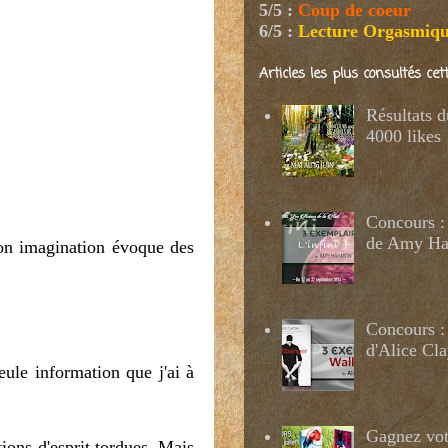
5/5
:
Coup de coeur
6/5
:
Lecture Orgasmiq
Articles les plus consultés ce
Résultats 
4000 likes
Concours : 
de Amy H
Mon imagination évoque des
Concours :
d'Alice Cl
ule information que j'ai à
Gagnez votr
ions d'esprit tordues. Mais