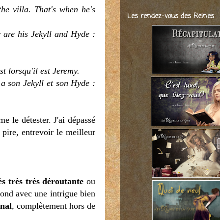
the villa. That's when he's
Les rendez-vous des Reines
 are his Jekyll and Hyde :
st lorsqu'il est Jeremy.
 a son Jekyll et son Hyde :
me le détester. J'ai dépassé
 pire, entrevoir le meilleur
ès très très déroutante
ou
fond avec une intrigue bien
inal
, complètement hors de