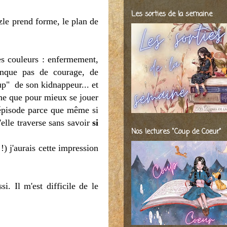
Les sorties de la semaine
zle prend forme, le plan de
es couleurs : enfermement,
nque pas de courage, de
oup" de son kidnappeur... et
nne que pour mieux se jouer
e épisode parce que même si
elle traverse sans savoir
si
Nos lectures "Coup de Coeur"
 !) j'aurais cette impression
i. Il m'est difficile de le