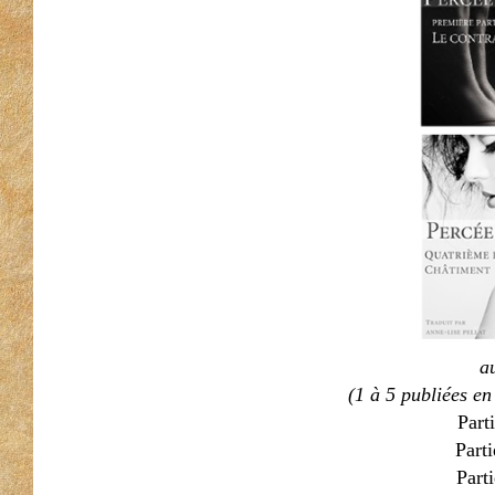
au
(1 à 5 publiées en
Part
Part
Parti