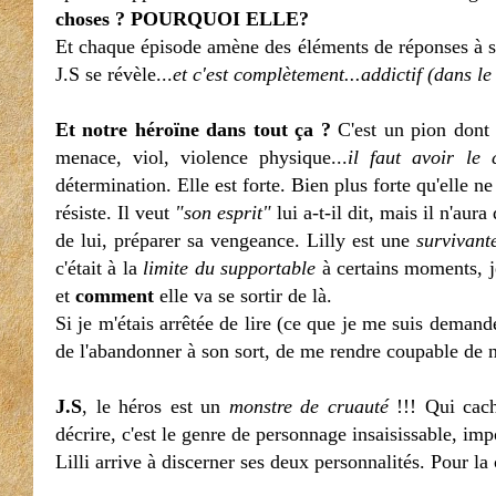
choses ? POURQUOI ELLE?
Et chaque épisode amène des éléments de réponses à ses
J.S se révèle...
et c'est complètement...addictif (dans le
Et notre héroïne dans tout ça ?
C'est un pion dont 
menace, viol, violence physique...
il faut avoir le
détermination. Elle est forte. Bien plus forte qu'elle 
résiste. Il veut
"son esprit"
lui a-t-il dit, mais il n'aura
de lui, préparer sa vengeance. Lilly est une
survivant
c'était à la
limite du supportable
à certains moments, 
et
comment
elle va se sortir de là.
Si je m'étais arrêtée de lire (ce que je me suis demand
de l'abandonner à son sort, de me rendre coupable de 
J.S
, le héros est un
monstre de cruauté
!!! Qui cache
décrire, c'est le genre de personnage insaisissable, imp
Lilli arrive à discerner ses deux personnalités. Pour la 