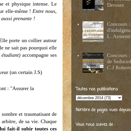
ue et physique intense. Le
Deroses
teur elle-même !
Entre nous,
t aussi prenante !
Concours :
d'indulgenc
L. Armentr
Elle porte un collier autour
le ne sait pas pourquoi elle
 étudiant)
accompagne ses
Concours :
de Seduced
C.J Robert
yeur (un certain J.S)
ont : "Assurer la
Toutes nos publications
Nombre de pages vues depuis 2
s sombre et traumatisant de
 arbitre, de sa vie. Chaque
Vous nous suivez de :
i fait-il subir toutes ces