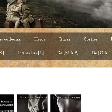
es cadeaux
Héros
Quizz
Sorties
 K]
Livres lus [L]
De [M à P]
De [Q à T