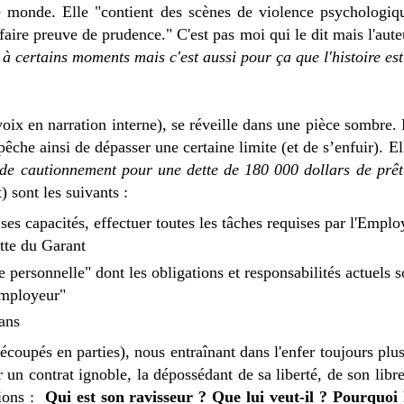
le monde. Elle "contient des scènes de violence psychologiq
à faire preuve de prudence."
C'est pas moi qui le dit mais l'au
 à certains moments mais c'est aussi pour ça que l'histoire es
voix en narration interne), se réveille dans une pièce sombre. 
êche ainsi de dépasser une certaine limite (et de s’enfuir).
El
de cautionnement pour une dette de 180 000 dollars de prêt
) sont les suivants :
ses capacités, effectuer toutes les tâches requises par l'Emplo
ette du Garant
 personnelle" dont les obligations et responsabilités actuels s
'Employeur"
ans
écoupés en parties), nous entraînant dans l'enfer toujours plu
un contrat ignoble, la dépossédant de sa liberté, de son libre
tions :
Qui est son ravisseur ? Que lui veut-il ? Pourquoi lu