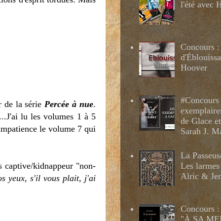
l'été avec
Concours :
d'Éblouissa
Hoover
#Concours 
r de la série
Percée à nue
.
exemplaire
...J'ai lu les volumes 1 à 5
de Glace e
d impatience le volume 7 qui
Sarah J. M
La Passeus
ns captive/kidnappeur "non-
Les larmes
Alric & Je
s yeux, s'il vous plait, j'ai
Concours :
"À SA MER