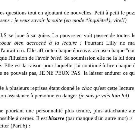
 questions tout en ajoutant de nouvelles. Petit à petit le puz
 sens : je veux savoir la suite (en mode *inquiète*), vite!!)
J.S se joue à sa guise. La pauvre en voit passer de toutes l
 coeur bien accroché à la lecture !
Pourtant Lilly ne ma
ne l'aurait cru. Elle affronte chaque épreuve, accuse chaque "c
 que l'illusion de l'avoir
brisé
. Sa soumission elle ne la lui do
e
. Elle est la raison pour laquelle j'ai continué à lire chaqu
je ne pouvais pas, JE NE PEUX PAS la laisser endurer ce qu'
ée à plusieurs reprises étant donné le
choc
qu'est cette lecture
non assistance à personne en danger
(je sais je vais loin lol)
 pourtant une personnalité plus tendre, plus attachante auss
ossible à cerner. Il est
bizarre
(par manque d'un autre mot) :/
citer (Part.6) :