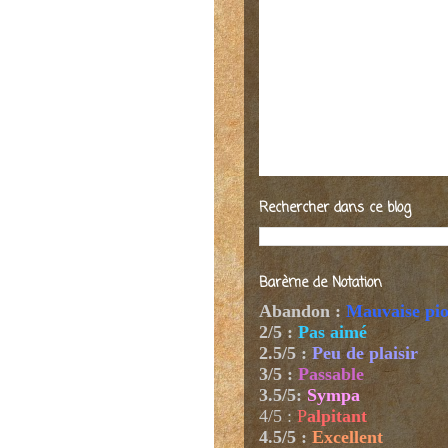
Rechercher dans ce blog
Barème de Notation
Abandon :
Mauvaise pi
2/5 :
Pas aimé
2.5/5 :
Peu de plaisir
3/5 :
Passable
3.5/5:
Sympa
4/5
:
P
alpitant
4.5/5 :
Excellent