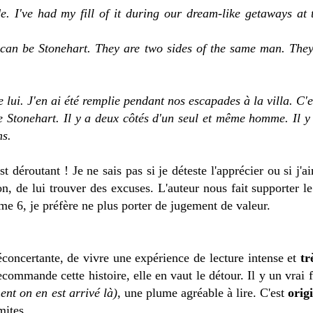
de. I've had my fill of it during our dream-like getaways at 
can be Stonehart. They are two sides of the same man. They
de lui. J'en ai été remplie pendant nos escapades à la villa. C'e
tre Stonehart. Il y a deux côtés d'un seul et même homme. Il y
s.
t déroutant ! Je ne sais pas si je déteste l'apprécier ou si j'ai
on, de lui trouver des excuses. L'auteur nous fait supporter le
lume 6, je préfère ne plus porter de jugement de valeur.
éconcertante, de vivre une expérience de lecture intense et
tr
commande cette histoire, elle en vaut le détour. Il y un vrai 
ent on en est arrivé là)
, une plume agréable à lire. C'est
orig
mites.