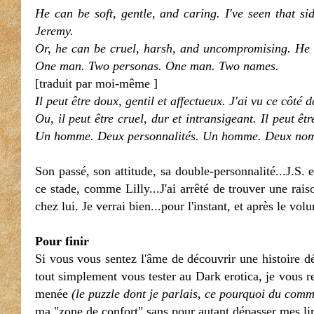
He can be soft, gentle, and caring. I've seen that si
Jeremy.
Or, he can be cruel, harsh, and uncompromising. He 
One man. Two personas. One man. Two names.
[traduit par moi-même ]
Il peut être doux, gentil et affectueux. J'ai vu ce côté 
Ou, il peut être cruel, dur et intransigeant. Il peut ê
Un homme. Deux personnalités. Un homme. Deux nom
Son passé, son attitude, sa double-personnalité...J.S. es
ce stade, comme Lilly...J'ai arrêté de trouver une rais
chez lui. Je verrai bien...pour l'instant, et après le vo
Pour finir
Si vous vous sentez l'âme de découvrir une histoire d
tout simplement vous tester au Dark erotica, je vous re
menée
(le puzzle dont je parlais, ce pourquoi du comm
ma "zone de confort" sans pour autant dépasser mes li