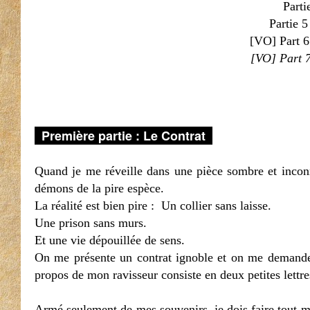
Parti
Partie 
[VO] Part 6
[VO] Part 7
Première partie : Le Contrat
Quand je me réveille dans une pièce sombre et incon
démons de la pire espèce.
La réalité est bien pire : Un collier sans laisse.
Une prison sans murs.
Et une vie dépouillée de sens.
On me présente un contrat ignoble et on me demande d
propos de mon ravisseur consiste en deux petites lettr
Armé seulement de mes souvenirs, je dois faire tout mo