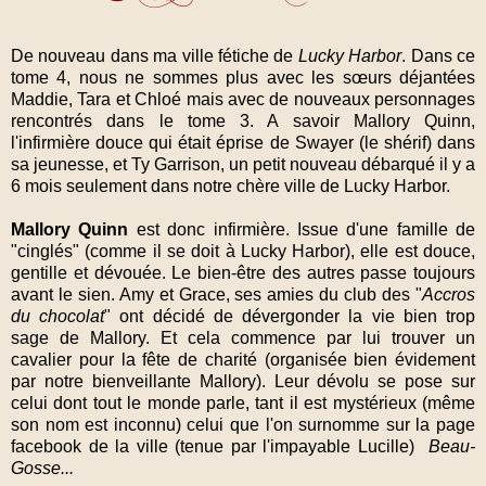
De nouveau dans ma ville fétiche de
Lucky Harbor
. Dans ce
tome 4, nous ne sommes plus avec les sœurs déjantées
Maddie, Tara et Chloé mais avec de nouveaux personnages
rencontrés dans le tome 3. A savoir Mallory Quinn,
l'infirmière douce qui était éprise de Swayer (le shérif) dans
sa jeunesse, et Ty Garrison, un petit nouveau débarqué il y a
6 mois seulement dans notre chère ville de Lucky Harbor.
Mallory Quinn
est donc infirmière. Issue d'une famille de
"cinglés" (comme il se doit à Lucky Harbor), elle est douce,
gentille et dévouée. Le bien-être des autres passe toujours
avant le sien. Amy et Grace, ses amies du club des "
Accros
du chocolat
" ont décidé de dévergonder la vie bien trop
sage de Mallory. Et cela commence par lui trouver un
cavalier pour la fête de charité (organisée bien évidement
par notre bienveillante Mallory). Leur dévolu se pose sur
celui dont tout le monde parle, tant il est mystérieux (même
son nom est inconnu) celui que l'on surnomme sur la page
facebook de la ville (tenue par l'impayable Lucille)
Beau-
Gosse...