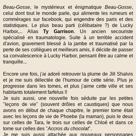
Beau-Gosse
, le mystérieux et énigmatique
Beau-Gosse
,
celui dont tout le monde parle, qui alimente les rumeurs et
commérages sur facebook, qui engendre des paris et des
statistiques. Le plus beau parti (célibataire ?) de Lucky
Harbor,... Alias
Ty Garrison
. Un ancien secouriste
spécialisé en traumatologie. Suite à un terrible accident
d'avion, gravement blessé à la jambe et traumatisé par la
perte de ses collègues et meilleurs amis, il décide de passer
sa convalescence à Lucky Harbor, pensant être au calme et
tranquille...
Encore une fois, j'ai adoré retrouver la plume de Jill Shalvis
et je me suis délectée de l'humour de cette série. Plus je
progresse dans les tomes, et plus j'aime cette ville et ses
habitants totalement farfelus !!
Je suis aussi, une nouvelle fois séduite par les petites
"leçons de vie" (souvent drôles et caustiques) que nous
avons en début de chaque chapitre, le premier tome était
avec les leçons de vie de Phoebe (la maman), puis le deux
sur celles de Tara, le trois sur celles de Chloé et dans ce
tome sur celles des "
Accros du chocolat
".
Je me suis aussi attachée aux nouveaux personnages