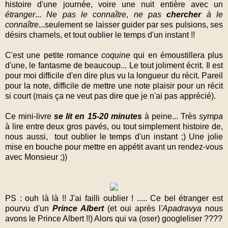
histoire d'une journée, voire une nuit entière avec un
étranger
...
Ne pas le connaître
,
ne pas
chercher
à le
connaître
...seulement se laisser guider par ses pulsions, ses
désirs charnels, et tout oublier le temps d'un instant !!
C'est une petite romance
coquine
qui en émoustillera plus
d'une, le fantasme de beaucoup... Le tout joliment écrit. Il est
pour moi difficile d'en dire plus vu la longueur du récit. Pareil
pour la note, difficile de mettre une note plaisir pour un récit
si court (mais ça ne veut pas dire que je n'ai pas apprécié).
Ce mini-livre
se lit en 15-20 minutes
à peine... Très
sympa
à lire entre deux gros pavés, ou tout simplement histoire de,
nous aussi, tout oublier le temps d'un instant ;) Une jolie
mise en bouche pour mettre en appétit avant un rendez-vous
avec Monsieur ;))
PS : ouh là là !! J'ai failli oublier ! ..... Ce bel étranger est
pourvu d'un
Prince Albert
(et oui après l
'Apadravya
nous
avons le Prince Albert !!) Alors qui va (oser) googleliser ????