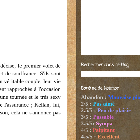
Rechercher dans ce blog
décise, le premier volet de
t de souffrance. S'ils sont
n véritable couple, leur vie
Barème de Notation
ient rapprochés à l'occasion
une tournée et le très sexy
Abandon :
Mauvaise pi
2/5 :
Pas aimé
 l'assurance ; Kellan, lui,
2.5/5 :
Peu de plaisir
ison, cela ne s'annonce pas
3/5 :
Passable
3.5/5:
Sympa
4/5
:
P
alpitant
4.5/5 :
Excellent