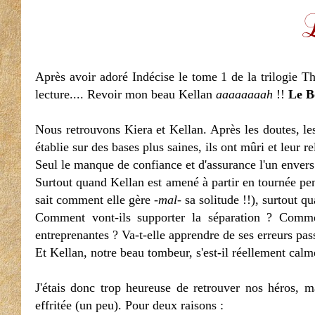
Après avoir adoré Indécise le tome 1 de la trilogie Th
lecture.... Revoir mon beau Kellan
aaaaaaaah
!!
Le B
Nous retrouvons Kiera et Kellan. Après les doutes, les
établie sur des bases plus saines, ils ont mûri et leur r
Seul le manque de confiance et d'assurance l'un envers 
Surtout quand Kellan est amené à partir en tournée pe
sait comment elle gère -
mal
- sa solitude !!), surtout 
Comment vont-ils supporter la séparation ? Comme
entreprenantes ? Va-t-elle apprendre de ses erreurs pa
Et Kellan, notre beau tombeur, s'est-il réellement calm
J'étais donc trop heureuse de retrouver nos héros, 
effritée (un peu). Pour deux raisons :