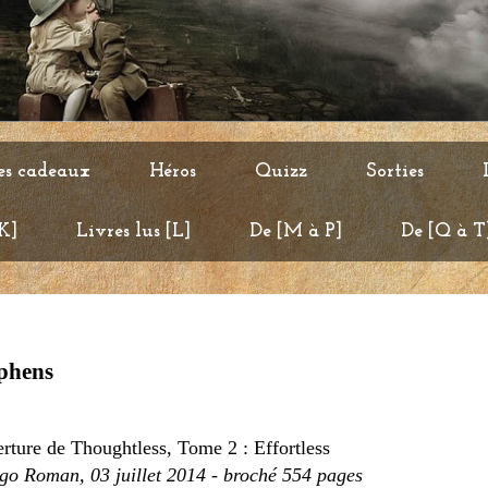
es cadeaux
Héros
Quizz
Sorties
 K]
Livres lus [L]
De [M à P]
De [Q à T
ephens
go Roman, 03 juillet 2014 - broché 554 pages