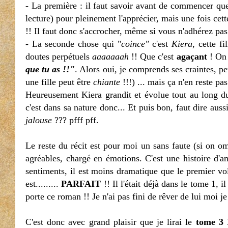
- La première : il faut savoir avant de commencer que 
lecture) pour pleinement l'apprécier, mais une fois cette
!! Il faut donc s'accrocher, même si vous n'adhérez pas 
- La seconde chose qui "
coince"
c'est
Kiera
, cette f
doutes perpétuels
aaaaaaah
!! Que c'est
agaçant
! On 
que tu as !!"
. Alors oui, je comprends ses craintes, p
une fille peut être
chiante
!!!) ... mais ça n'en reste p
Heureusement Kiera grandit et évolue tout au long du
c'est dans sa nature donc... Et puis bon, faut dire au
jalouse
??? pfff pff.
Le reste du récit est pour moi un sans faute (si on o
agréables, chargé en émotions. C'est une histoire d'
sentiments, il est moins dramatique que le premier v
est.........
PARFAIT
!! Il l'était déjà dans le tome 1, 
porte ce roman !! Je n'ai pas fini de rêver de lui moi je
C'est donc avec grand plaisir que je lirai le
tome 3