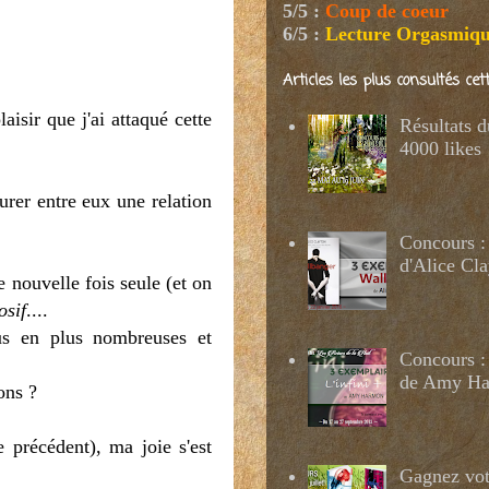
5/5
:
Coup de coeur
6/5
:
Lecture Orgasmiq
Articles les plus consultés ce
aisir que j'ai attaqué cette
Résultats 
4000 likes
urer entre eux une relation
Concours :
d'Alice Cl
 nouvelle fois seule (et on
osif
....
us en plus nombreuses et
Concours : 
de Amy H
ons ?
 précédent), ma joie s'est
Gagnez votr