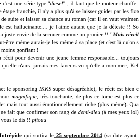
c'est une série type "
diesel
" , il faut que le moteur chauff
 étape franchie, il n'y a plus qu'à se laisser guider par les flo
de suite et laisser sa chance au roman (car il en vaut vraiment
ille est hallucinante.... je l'aime autant que je la déteste !!
a juste envie de la secouer comme un prunier !!
"
Mais réveil
eut-être même aurais-je les même à sa place (et c'est là qu'on 
as moins gonflant !
 récit pour devenir une jeune femme responsable... toujour
ssi qu'elle n'aura jamais mes faveurs vu qu'elle a mon mec, Ke
met le sponsoring
IKKS
super désagréable), le récit est bien co
amour
magnifique
, très touchante, de plus ce tome est plus c
olet mais tout aussi émotionnellement riche (plus même). Qu
il ne fait que confirmer son rang de
demi-dieu
(à mes yeux lol)
 vous le dis !!
pfiouu
Intrépide
qui sortira le
25 septembre 2014
(sa date ayant 