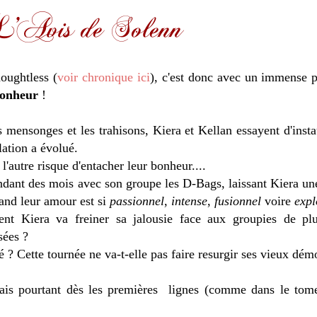
oughtless (
voir chronique ici
), c'est donc avec un immense pl
onheur
!
 mensonges et les trahisons, Kiera et Kellan essayent d'insta
elation a évolué.
l'autre risque d'entacher leur bonheur....
ndant des mois avec son groupe les D-Bags, laissant Kiera une
quand leur amour est si
passionnel
,
intense
,
fusionnel
voire
expl
nt Kiera va freiner sa jalousie face aux groupies de pl
ssées ?
é ? Cette tournée ne va-t-elle pas faire resurgir ses vieux dém
mais pourtant dès les premières lignes (comme dans le tome