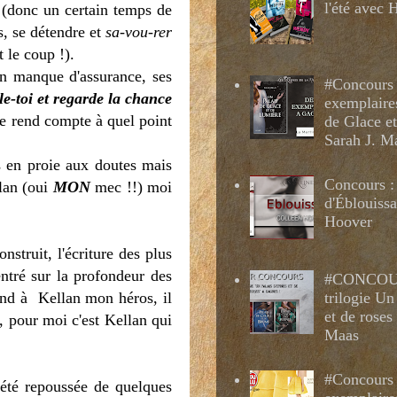
l'été avec
e (donc un certain temps de
ts, se détendre et
sa-vou-rer
 le coup !).
 Son manque d'assurance, ses
#Concours 
le-toi et regarde la chance
exemplaire
se rend compte à quel point
de Glace e
Sarah J. M
s en proie aux doutes mais
Concours :
llan (oui
MON
mec !!) moi
d'Éblouissa
Hoover
nstruit, l'écriture des plus
entré sur la profondeur des
#CONCOUR
and à Kellan mon héros, il
trilogie Un
et de roses
, pour moi c'est Kellan qui
Maas
#Concours 
été repoussée de quelques