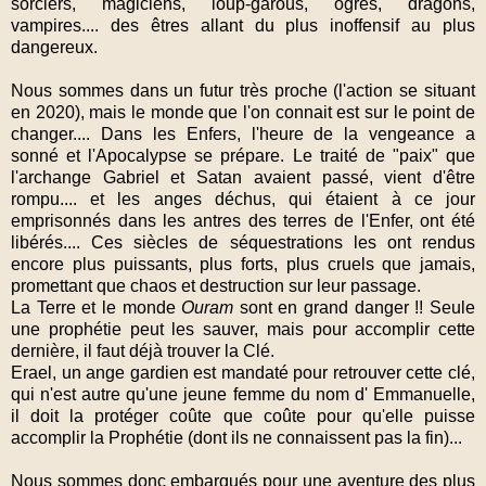
sorciers, magiciens, loup-garous, ogres, dragons,
vampires.... des êtres allant du plus inoffensif au plus
dangereux.
Nous sommes dans un futur très proche (l'action se situant
en 2020), mais le monde que l'on connait est sur le point de
changer.... Dans les Enfers, l'heure de la vengeance a
sonné et l'Apocalypse se prépare. Le traité de "paix" que
l'archange Gabriel et Satan avaient passé, vient d'être
rompu.... et les anges déchus, qui étaient à ce jour
emprisonnés dans les antres des terres de l'Enfer, ont été
libérés.... Ces siècles de séquestrations les ont rendus
encore plus puissants, plus forts, plus cruels que jamais,
promettant que chaos et destruction sur leur passage.
La Terre et le monde
Ouram
sont en grand danger !! Seule
une prophétie peut les sauver, mais pour accomplir cette
dernière, il faut déjà trouver la Clé.
Erael, un ange gardien est mandaté pour retrouver cette clé,
qui n'est autre qu'une jeune femme du nom d' Emmanuelle,
il doit la protéger coûte que coûte pour qu'elle puisse
accomplir la Prophétie (dont ils ne connaissent pas la fin)...
Nous sommes donc embarqués pour une aventure des plus