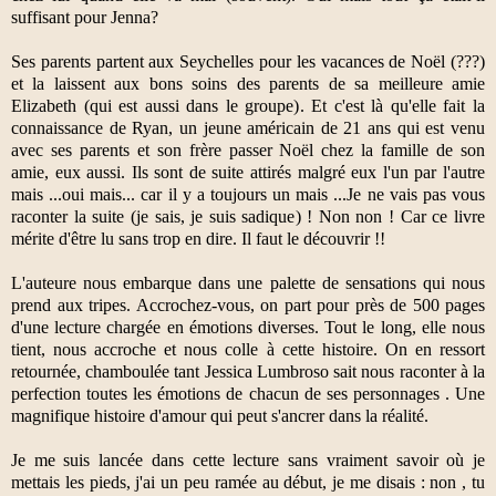
suffisant pour Jenna?
Ses parents partent aux Seychelles pour les vacances de Noël (???)
et la laissent aux bons soins des parents de sa meilleure amie
Elizabeth (qui est aussi dans le groupe). Et c'est là qu'elle fait la
connaissance de Ryan, un jeune américain de 21 ans qui est venu
avec ses parents et son frère passer Noël chez la famille de son
amie, eux aussi. Ils sont de suite attirés malgré eux l'un par l'autre
mais ...oui mais... car il y a toujours un mais ...Je ne vais pas vous
raconter la suite (je sais, je suis sadique) ! Non non ! Car ce livre
mérite d'être lu sans trop en dire. Il faut le découvrir !!
L'auteure nous embarque dans une palette de sensations qui nous
prend aux tripes. Accrochez-vous, on part pour près de 500 pages
d'une lecture chargée en émotions diverses. Tout le long, elle nous
tient, nous accroche et nous colle à cette histoire. On en ressort
retournée, chamboulée tant Jessica Lumbroso sait nous raconter à la
perfection toutes les émotions de chacun de ses personnages . Une
magnifique histoire d'amour qui peut s'ancrer dans la réalité.
Je me suis lancée dans cette lecture sans vraiment savoir où je
mettais les pieds, j'ai un peu ramée au début, je me disais : non , tu