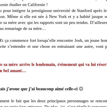
venir étudier en Californie !
o pour intégrer la prestigieuse université de Stanford après l
on. Même si elle est née à New York et y a habité jusque se
e sa mère avec qui les rapports sont un peu tendus. D’ailleurs, 
ter au remariage de sa mère…
 ! Et ça commence fort lorsqu’elle rencontre Josh, un jeune
vite s’entendre et une chose en entrainant une autre, vont p
 sa mère arrive le lendemain, évènement qui va lui réser
son bel amant…
mais j’avoue que j’ai beaucoup aimé celle-ci
😊
ent le fait que les deux principaux personnages se rencont
x ne renie leur attirance. De plus, ici, c’est plutôt le perso