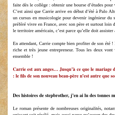
faite dès le collège : obtenir une bourse d’études pour 
C’est ainsi que Carrie arrive en début d’été à Palo Alt
un cursus en musicologie pour devenir ingénieur du s
préféré vivre en France, avec son père et surtout loin d
le territoire américain, c’est parce qu’elle doit assis
En attendant, Carrie compte bien profiter de son été
riche et très jeune entrepreneur. Tous les deux vont 
ensemble !
Carrie est aux anges… Jusqu’à ce que le mariage de
: le fils de son nouveau beau-père n’est autre que 
Des histoires de stepbrother, j’en ai lu des tonnes 
Le roman présente de nombreuses originalités, notamm
unissant soit révélé, mais aussi parce qu’aucun des deu