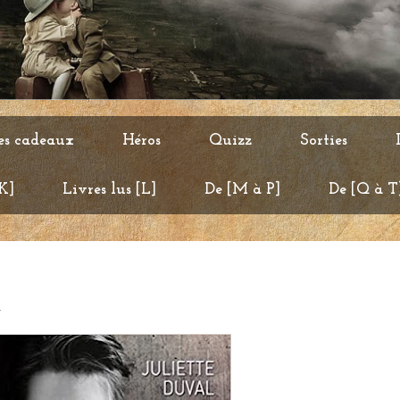
es cadeaux
Héros
Quizz
Sorties
 K]
Livres lus [L]
De [M à P]
De [Q à T
l