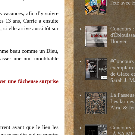
l'été avec
es vacances, afin d’y suivre
s 13 ans, Carrie a ensuite
si elle arrive aussi tôt sur
Concours :
d'Éblouissa
Hoover
 homme beau comme un Dieu,
asser une nuit inoubliable
#Concours 
exemplaire
de Glace e
Sarah J. M
ver une fâcheuse surprise
La Passeus
Les larmes
Alric & Je
rent avant que le lien les
Concours :
"À SA MER
nnage masculin qui se montre