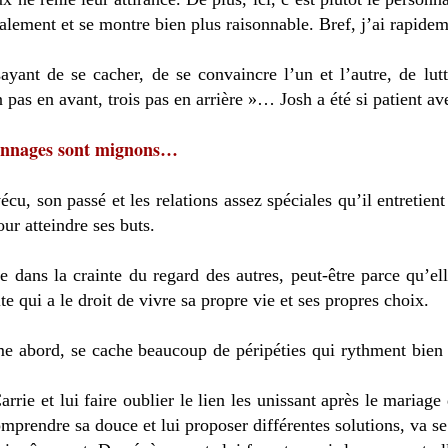
otalement et se montre bien plus raisonnable. Bref, j’ai rapid
sayant de se cacher, de se convaincre l’un et l’autre, de lut
 pas en avant, trois pas en arrière »… Josh a été si patient ave
ersonnages sont mignons…
cu, son passé et les relations assez spéciales qu’il entretient
ur atteindre ses buts.
ée dans la crainte du regard des autres, peut-être parce qu’e
e qui a le droit de vivre sa propre vie et ses propres choix.
rime abord, se cache beaucoup de péripéties qui rythment bie
rie et lui faire oublier le lien les unissant après le mariage 
omprendre sa douce et lui proposer différentes solutions, va 