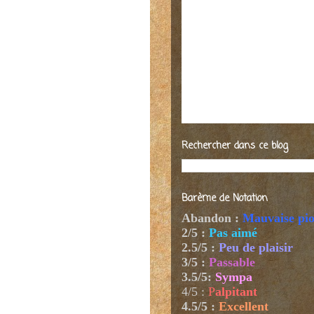
Rechercher dans ce blog
Barème de Notation
Abandon :
Mauvaise pi
2/5 :
Pas aimé
2.5/5 :
Peu de plaisir
3/5 :
Passable
3.5/5:
Sympa
4/5
:
P
alpitant
4.5/5 :
Excellent