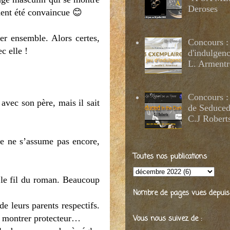
Deroses
ement été convaincue 😊
ter ensemble. Alors certes,
Concours :
c elle !
d'indulgenc
L. Armentr
Concours :
 avec son père, mais il sait
de Seduced
C.J Robert
lle ne s’assume pas encore,
Toutes nos publications
n le fil du roman. Beaucoup
Nombre de pages vues depuis 2
de leurs parents respectifs.
se montrer protecteur…
Vous nous suivez de :