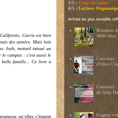
5/5
:
Coup de coeur
6/5
:
Lecture Orgasmiq
Articles les plus consultés ce
Résultats 
 Californie, Carrie est bien
4000 likes
epuis des années. Mais loin
vec Josh, motard tatoué au
 le campus : c'est aussi le
Concours :
belle famille... Ce livre a
d'Alice Cl
Concours : 
de Amy H
Gagnez votr
promesse qu’elles s’étaient