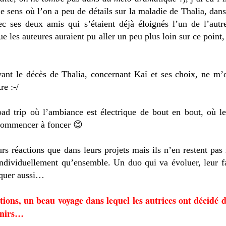
le sens où l’on a peu de détails sur la maladie de Thalia, dans
ec ses deux amis qui s’étaient déjà éloignés l’un de l’autr
ue les auteures auraient pu aller un peu plus loin sur ce point,
vant le décès de Thalia, concernant Kaï et ses choix, ne m’o
re :-/
 road trip où l’ambiance est électrique de bout en bout, où l
ecommencer à foncer 😊
rs réactions que dans leurs projets mais ils n’en restent pas
t individuellement qu’ensemble. Un duo qui va évoluer, leur 
iquer aussi…
otions, un beau voyage dans lequel les autrices ont décidé
venirs…