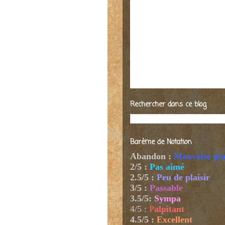
Rechercher dans ce blog
Barème de Notation
Abandon :
Mauvaise pi
2/5 :
Pas aimé
2.5/5 :
Peu de plaisir
3/5 :
Passable
3.5/5:
Sympa
4/5
:
P
alpitant
4.5/5 :
Excellent