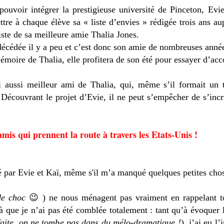
ouvoir intégrer la prestigieuse université de Pinceton, Evie
tre à chaque élève sa « liste d’envies » rédigée trois ans au
iste de sa meilleure amie Thalia Jones.
t décédée il y a peu et c’est donc son amie de nombreuses anné
mémoire de Thalia, elle profitera de son été pour essayer d’a
 aussi meilleur ami de Thalia, qui, même s’il formait un t
Découvrant le projet d’Evie, il ne peut s’empêcher de s’incru
mis qui prennent la route à travers les Etats-Unis !
é par Evie et Kaï, même s'il m’a manqué quelques petites cho
 de choc
😉 ) ne nous ménagent pas vraiment en rappelant 
 là que je n’ai pas été comblée totalement : tant qu’à évoquer 
arfaite, on ne tombe pas dans du mélo-dramatique !
), j’ai eu 