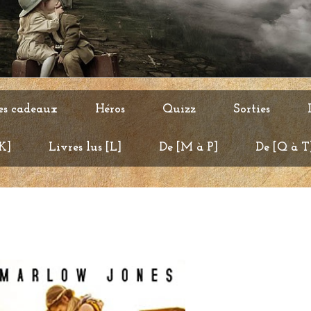
es cadeaux
Héros
Quizz
Sorties
 K]
Livres lus [L]
De [M à P]
De [Q à T