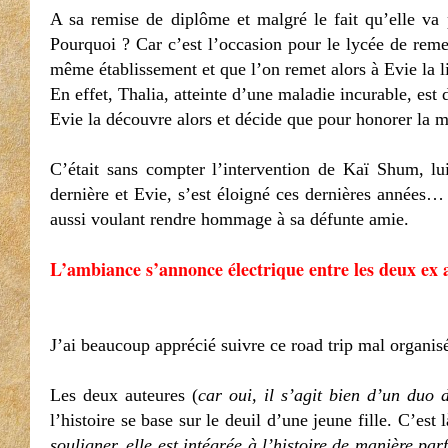
A sa remise de diplôme et malgré le fait qu’elle va p
Pourquoi ? Car c’est l’occasion pour le lycée de remet
même établissement et que l’on remet alors à Evie la l
En effet, Thalia, atteinte d’une maladie incurable, es
Evie la découvre alors et décide que pour honorer la 
C’était sans compter l’intervention de Kaï Shum, lui
dernière et Evie, s’est éloigné ces dernières années… 
aussi voulant rendre hommage à sa défunte amie.
L’ambiance s’annonce électrique entre les deux ex a
J’ai beaucoup apprécié suivre ce road trip mal organis
Les deux auteures (
car oui, il s’agit bien d’un duo
l’histoire se base sur le deuil d’une jeune fille. C’est
souligner, elle est intégrée à l’histoire de manière p