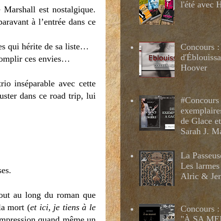
l'été avec
 Marshall est nostalgique.
paravant à l’entrée dans ce
es qui hérite de sa liste…
Concours :
d'Éblouissa
ccomplir ces envies…
Hoover
rio inséparable avec cette
ster dans ce road trip, lui
#Concours 
exemplaire
de Glace e
Sarah J. M
La Passeus
Les larmes
ses.
Alric & Je
tout au long du roman que
la mort (
et ici, je tiens à le
Concours :
"À SA MER
l’impression quand même un