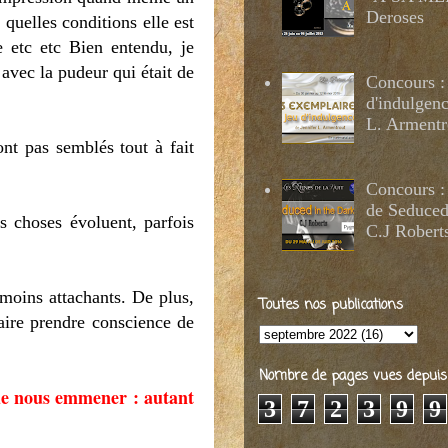
Deroses
 quelles conditions elle est
e etc etc Bien entendu, je
 avec la pudeur qui était de
Concours :
d'indulgenc
L. Armentr
nt pas semblés tout à fait
Concours :
de Seduced
es choses évoluent, parfois
C.J Robert
 moins attachants. De plus,
Toutes nos publications
faire prendre conscience de
Nombre de pages vues depuis 2
 de nous emmener : autant
3
7
2
3
9
9