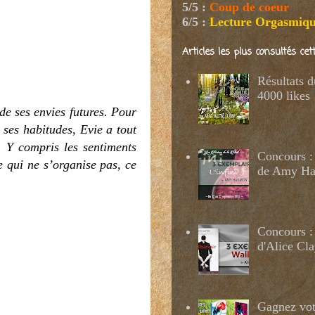
5/5
:
Coup de coeur
6/5
:
Lecture Orgasmiq
Articles les plus consultés ce
Résultats 
4000 likes
de ses envies futures. Pour
 ses habitudes, Evie a tout
. Y compris les sentiments
Concours : 
e qui ne s’organise pas, ce
de Amy H
Concours :
d'Alice Cl
Gagnez votr