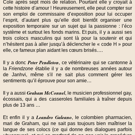
Cole après sept mois de relation. Pourtant elle y croyait à
cette histoire d’amour ! Heureusement, elle peut compter sur
son emploi de commissaire d’exposition pour lui occuper
l’esprit, d’autant plus qu’elle doit bientôt organiser une
exposition temporaire sur un sujet qui la passionne : l’éco
système et surtout les fonds marins. Et puis, il y a aussi ses
trois colocs masculins qui sont là pour la soutenir et qui
n’hésitent pas à aller jusqu’à déclencher le « code H » pour
elle, ce fameux plan aidant les cœurs brisés….
Peter Pendleton
Il y a donc
, ce vétérinaire qui se cantonne à
la
Friendzone
établie il y a de nombreuses années autour
de Janhvi, même s'il ne sait plus comment gérer les
sentiments qu’il éprouve pour son amie…
Graham McConnel
Il y a aussi
, le musicien professionnel gay,
écossais, qui a des casseroles familiales à traîner depuis
plus de 13 ans …
Leandro Galeano
Et enfin il y a
, le colombien pharmacien,
mari de Graham, qui ne sait pas toujours bien maîtriser la
langue de ses colocs (ce qui donne des dialogues parfois