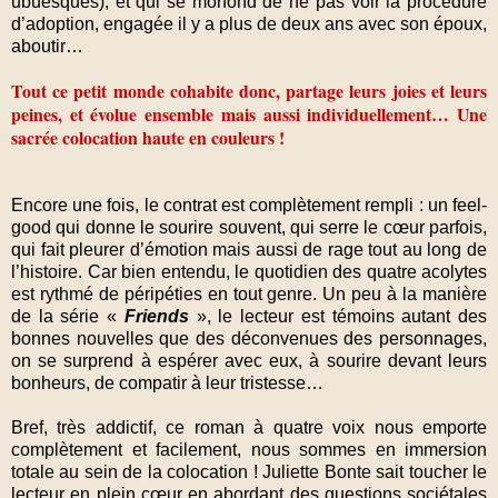
ubuesques), et qui se morfond de ne pas voir la procédure
d’adoption, engagée il y a plus de deux ans avec son époux,
aboutir…
Tout ce petit monde cohabite donc, partage leurs joies et leurs
peines, et évolue ensemble mais aussi individuellement… Une
sacrée colocation haute en couleurs !
Encore une fois, le contrat est complètement rempli : un feel-
good qui donne le sourire souvent, qui serre le cœur parfois,
qui fait pleurer d’émotion mais aussi de rage tout au long de
l’histoire. Car bien entendu, le quotidien des quatre acolytes
est rythmé de péripéties en tout genre. Un peu à la manière
de la série «
Friends
», le lecteur est témoins autant des
bonnes nouvelles que des déconvenues des personnages,
on se surprend à espérer avec eux, à sourire devant leurs
bonheurs, de compatir à leur tristesse…
Bref, très addictif, ce roman à quatre voix nous emporte
complètement et facilement, nous sommes en immersion
totale au sein de la colocation ! Juliette Bonte sait toucher le
lecteur en plein cœur en abordant des questions sociétales