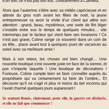
d'un soir, ce n'est pas son truc, contrairement à Carmela.
Alors que l'automne s'étire avec sa météo capricieuse et en
attente du gros rush avant les fêtes de noël, la jeune
entrepreneuse va avoir la visite d'un client qui attire son
attention : grand, beau, mystérieux, une sorte de flirt léger
s'installe entre eux le temps de quelques minutes… vite
interrompu par le facteur qui vient faire ses livraisons ! Ce
n'est pas grave, Coline range ce souvenir dans un coin de
sa tête... place avant tout à quelques jours de vacances au
soleil avec sa meilleure amie !
Mais à son retour, les choses ont bien changé… Une
nouvelle boutique s'est ouverte juste en face de la sienne, et
pas n'importe laquelle ! Une boutique de décorations !
Furieuse, Coline compte bien se faire connaître auprès du
propriétaire qui va certainement lui faire de l'ombre... Et
découvre qu'il ne s'agit ni plus ni moins du bel inconnu qui
l'avait charmé quelques jours auparavant !
Se sentant flouée, clairement, pour elle, la guerre est déclarée,
et elle ne fait que commencer !