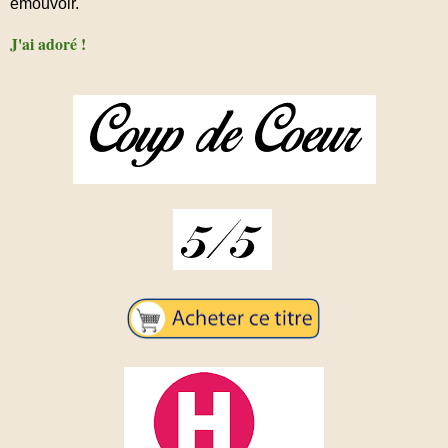
émouvoir.
J'ai adoré !