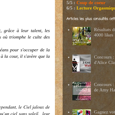
5/5
:
Coup de coeur
6/5
:
Lecture Orgasmiq
Articles les plus consultés ce
Résultats 
, grâce à leur talent, les
4000 likes
s où triomphe le culte des
léans pour s'occuper de la
 la cour, il s'avère que la
Concours :
d'Alice Cl
Concours : 
de Amy H
ependant, le Ciel jaloux de
Gagnez votr
qu’un ciel sans soleil, leur