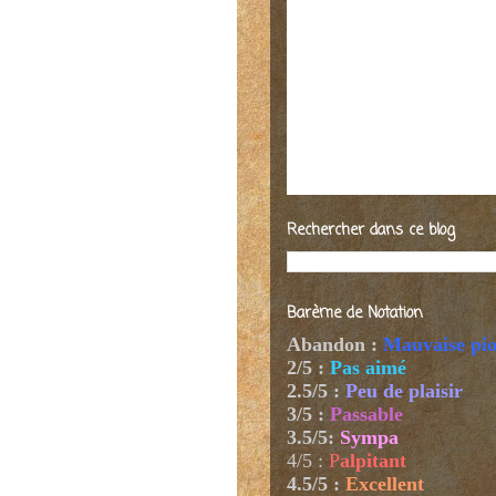
Rechercher dans ce blog
Barème de Notation
Abandon :
Mauvaise pi
2/5 :
Pas aimé
2.5/5 :
Peu de plaisir
3/5 :
Passable
3.5/5:
Sympa
4/5
:
P
alpitant
4.5/5 :
Excellent