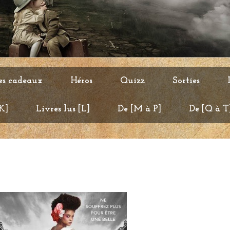
es cadeaux
Héros
Quizz
Sorties
 K]
Livres lus [L]
De [M à P]
De [Q à T