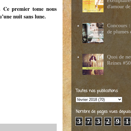
exemplaire
d'amour de
t. Ce premier tome nous
u’une nuit sans lune.
Concours : 
de plumes 
Quoi de ne
Reines #50
Toutes nos publications
Nombre de pages vues depuis 2
3
7
3
2
9
1