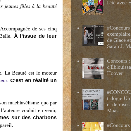
l'été avec
 jeunes filles à la beauté
#Concours 
. Accompagnée de ses cinq
exemplaire
Belle.
À l’issue de leur
de Glace e
Sarah J. M
Concours :
d'Éblouissa
te. La Beauté est le moteur
Hoover
deur.
C’est en réalité un
#CONCOUR
trilogie Un
 son machiavélisme que par
et de roses
l’auteure voulait en venir,
Maas
mmes sur des charbons
 pareil.
#Concours 