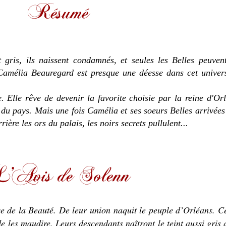
gris, ils naissent condamnés, et seules les Belles peuvent
 Camélia Beauregard est presque une déesse dans cet univer
. Elle rêve de devenir la favorite choisie par la reine d'Or
du pays. Mais une fois Camélia et ses soeurs Belles arrivées à
ère les ors du palais, les noirs secrets pullulent...
esse de la Beauté. De leur union naquit le peuple d’Orléans. C
de les maudire. Leurs descendants naîtront le teint aussi gris 