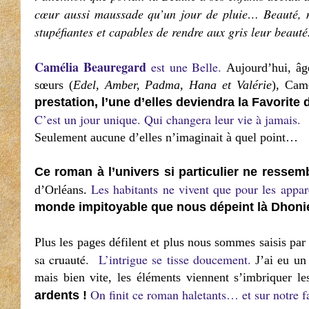
cœur aussi maussade qu’un jour de pluie… Beauté, ne 
stupéfiantes et capables de rendre aux gris leur beaut
Camélia Beauregard
est une Belle.
Aujourd’hui, âg
sœurs (
Edel, Amber, Padma, Hana et Valérie
), Cam
prestation, l’une d’elles deviendra la Favorite 
C’est un jour unique. Qui changera leur vie à jamais.
Seulement aucune d’elles n’imaginait à quel point…
Ce roman à l’univers si particulier ne ressem
Les habitants ne vivent que pour les appar
d’Orléans.
monde impitoyable que nous dépeint là Dhonie
Plus les pages défilent et plus nous sommes saisis par
sa cruauté.
L’intrigue se tisse doucement.
J’ai eu un
mais bien vite, les éléments viennent s’imbriquer l
On finit ce roman haletants… et sur notre 
ardents !