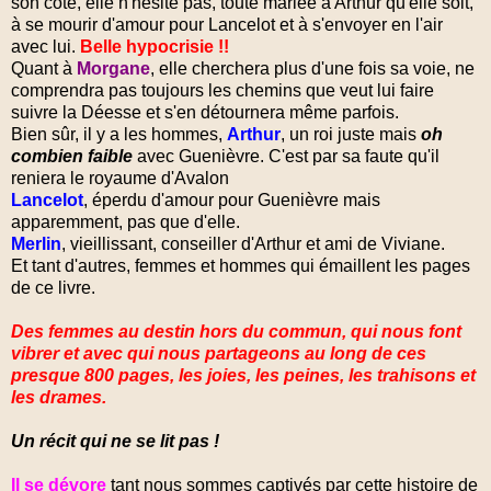
son côté, elle n'hésite pas, toute mariée à Arthur qu'elle soit,
à se mourir d'amour pour Lancelot et à s'envoyer en l'air
avec lui.
Belle hypocrisie !!
Quant à
Morgane
, elle cherchera plus d'une fois sa voie, ne
comprendra pas toujours les chemins que veut lui faire
suivre la Déesse et s'en détournera même parfois.
Bien sûr, il y a les hommes,
Arthur
, un roi juste mais
oh
combien faible
avec Guenièvre. C'est par sa faute qu'il
reniera le royaume d'Avalon
Lancelot
, éperdu d'amour pour Guenièvre mais
apparemment, pas que d'elle.
Merlin
, vieillissant, conseiller d'Arthur et ami de Viviane.
Et tant d'autres, femmes et hommes qui émaillent les pages
de ce livre.
Des femmes au destin hors du commun, qui nous font
vibrer et avec qui nous partageons au long de ces
presque 800 pages, les joies, les peines, les trahisons et
les drames.
Un récit qui ne se lit pas !
Il se dévore
tant nous sommes captivés par cette histoire de