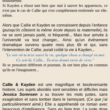
douloureuse.
Si Kayden a réussi tant bien que mal à sauver les apparences, ce
n'est pas le cas de Callie qui s'est complètement renfermée sur elle-
même.
Alors que Callie et Kayden se connaissent depuis l'enfance
(
puisqu'ils côtoient la même école depuis la maternelle
), ils
ne se sont jamais parlé, ni fréquenté... Mais leur arrivée à
l'université va tout changer... Ainsi qu'un événement
dramatique survenu quatre mois plus tôt et qui, sans
l'intervention de Callie, aurait coûté la vie à Kayden...
"Le soir où tu m'as sauvé la vie, quelque chose a changé en moi.
Ce soir-là, Callie... Tu m'as donné envie de vivre."
Ils se pensaient différents et pourtant, ils ont bien plus en commun
qu'ils ne l'imaginaient...
Callie & Kayden
est une magnifique et bouleversante
histoire. Les sujets abordés sont sensibles et difficiles mais
Jessica Sorensen
a su trouver les mots justes, sans
exagération et sans tomber dans le larmoyant. (
Ce que j'ai
particulièrement aimé
.) Elle a appréhendé ce roman avec
beaucoup d'intelligence. Sans en faire trop. La juste dose