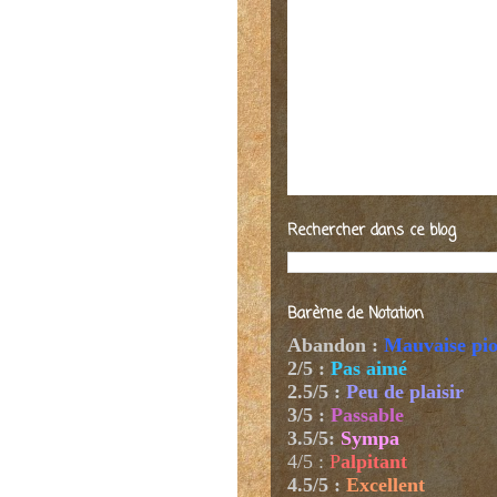
Rechercher dans ce blog
Barème de Notation
Abandon :
Mauvaise pi
2/5 :
Pas aimé
2.5/5 :
Peu de plaisir
3/5 :
Passable
3.5/5:
Sympa
4/5
:
P
alpitant
4.5/5 :
Excellent