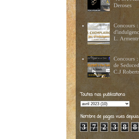
Deroses
Concours :
d'indulgenc
L. Armentr
Concours :
de Seduced
C.J Robert
Toutes nos publications
Nombre de pages vues depuis 2
3
7
2
3
8
8