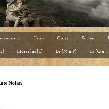
es cadeaux
Héros
Quizz
Sorties
 K]
Livres lus [L]
De [M à P]
De [Q à T
Kate Nolan