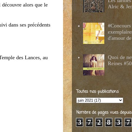
Les larmes
l découvre alors que le
Alric & Je
uivi dans ses précédents
#Concours 
exemplaire
d'amour de
Quoi de ne
 Temple des Lances, au
Reines #50
Toutes nos publications
Nombre de pages vues depuis 2
3
7
2
8
3
7