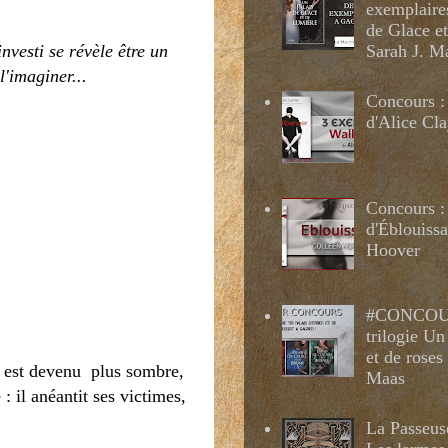
exemplaire
de Glace e
nvesti se révèle être un
Sarah J. M
l'imaginer...
Concours :
d'Alice Cl
Concours :
d'Éblouissa
Hoover
#CONCOUR
trilogie Un
et de roses
t est devenu plus sombre,
Maas
 : il anéantit ses victimes,
La Passeus