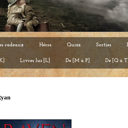
es cadeaux
Héros
Quizz
Sorties
 K]
Livres lus [L]
De [M à P]
De [Q à T
Ryan