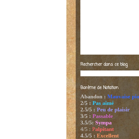
Rechercher dans ce blog
Barème de Notation
Abandon :
Mauvaise pi
2/5 :
Pas aimé
2.5/5 :
Peu de plaisir
3/5 :
Passable
3.5/5:
Sympa
4/5
:
P
alpitant
4.5/5 :
Excellent