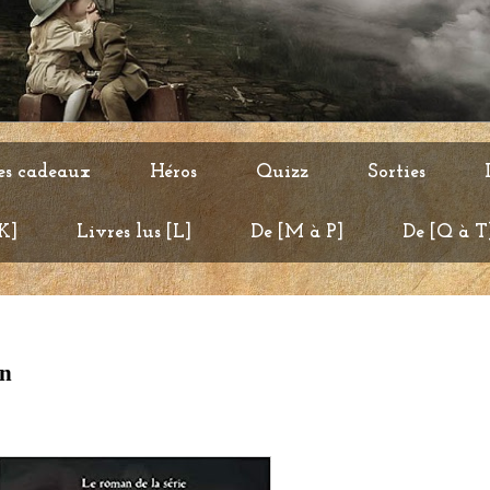
es cadeaux
Héros
Quizz
Sorties
 K]
Livres lus [L]
De [M à P]
De [Q à T
an