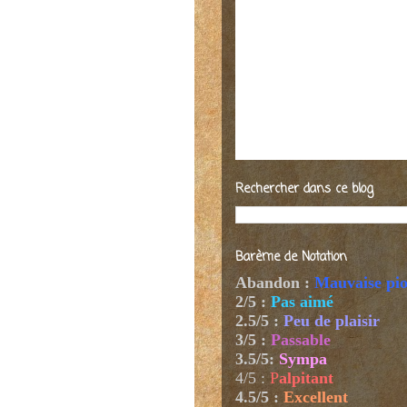
Rechercher dans ce blog
Barème de Notation
Abandon :
Mauvaise pi
2/5 :
Pas aimé
2.5/5 :
Peu de plaisir
3/5 :
Passable
3.5/5:
Sympa
4/5
:
P
alpitant
4.5/5 :
Excellent