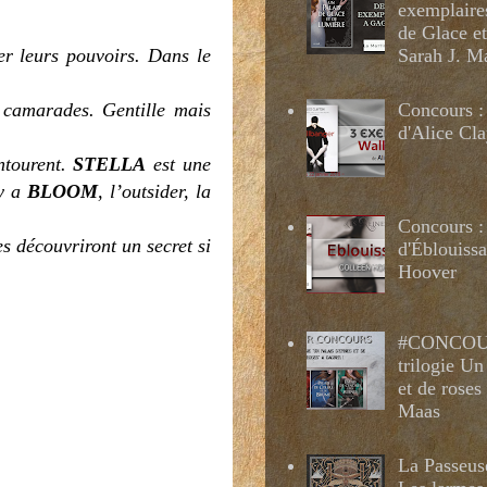
exemplaire
de Glace e
r leurs pouvoirs. Dans le
Sarah J. M
Concours :
s camarades. Gentille mais
d'Alice Cl
ntourent.
STELLA
est une
 y a
BLOOM
, l’outsider, la
Concours :
s découvriront un secret si
d'Éblouissa
Hoover
#CONCOUR
trilogie Un
et de roses
Maas
La Passeus