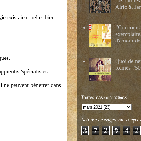
Les larmes
Alric & Je
e existaient bel et bien !
#Concours 
exemplaire
d'amour de
ques.
Quoi de ne
Reines #50
apprentis Spécialistes.
ui ne peuvent pénétrer dans
Toutes nos publications
Nombre de pages vues depuis 2
3
7
2
9
4
2