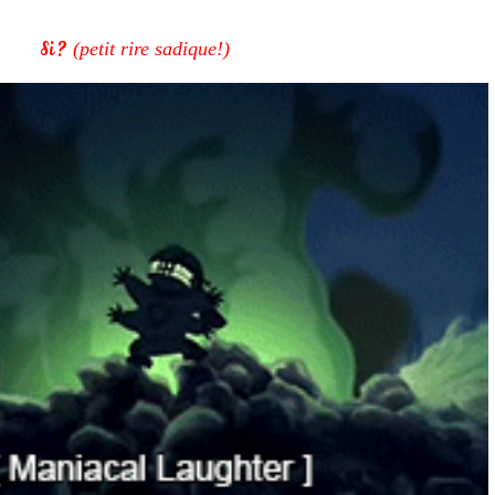
Si ?
(petit rire sadique!)