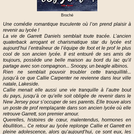
Broché
Une comédie romantique truculente
où l’on prend plaisir à
revenir au lycée !
La vie de Garrett Daniels semblait toute tracée. L’ancien
quaterback arrogant et charismatique star du lycée est
aujourd’hui
l’entraîneur de l’équipe de foot et le prof le plus
cool de son
ancien lycée. Il est entouré de ses amis de
toujours, possède
une belle maison au bord du lac qu’il
partage avec son compagnon... Snoopy, un beagle albinos.
Rien ne semblait pouvoir troubler cette tranquillité...
jusqu’à
ce que Callie Carpenter ne revienne dans leur ville
natale,
Lakeside.
Callie menait elle aussi une vie tranquille à l’autre bout
du
pays, jusqu’à ce qu’elle soit obligée de revenir dans le
New
Jersey pour s’occuper de ses parents. Elle trouve alors
un poste
de prof remplaçante dans son ancien lycée où elle
retrouve
Garrett, son premier amour.
Querelles, histoires de cœur, malentendus, hormones en
ébullition... Ce retour au lycée replonge Callie et Garrett en
pleine
adolescence, alors qu’aujourd’hui, ce sont eux, les