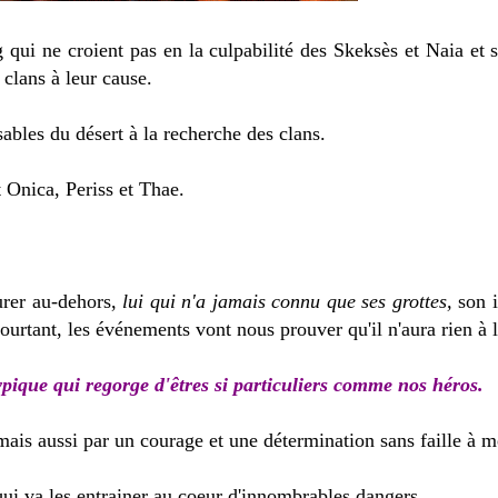
ng qui ne croient pas en la culpabilité des Skeksès et Naia e
 clans à leur cause.
sables du désert à la recherche des clans.
 Onica, Periss et Thae.
urer au-dehors,
lui qui n'a jamais connu que ses grottes,
son i
urtant, les événements vont nous prouver qu'il n'aura rien à l
ypique qui regorge d'êtres si particuliers comme nos héros.
ais aussi par un courage et une détermination sans faille à m
qui va les entrainer au coeur d'innombrables dangers.