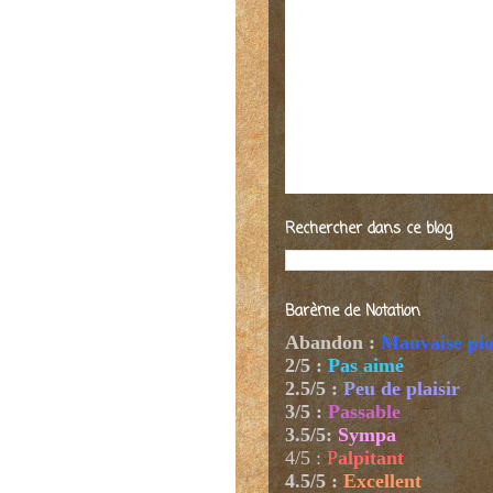
Rechercher dans ce blog
Barème de Notation
Abandon :
Mauvaise pi
2/5 :
Pas aimé
2.5/5 :
Peu de plaisir
3/5 :
Passable
3.5/5:
Sympa
4/5
:
P
alpitant
4.5/5 :
Excellent