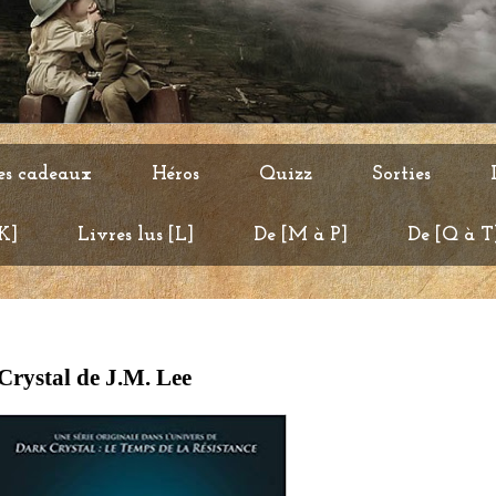
es cadeaux
Héros
Quizz
Sorties
 K]
Livres lus [L]
De [M à P]
De [Q à T
Crystal de J.M. Lee