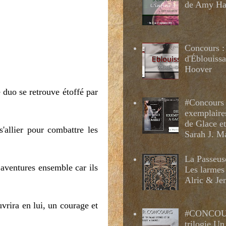
de Amy H
Concours :
d'Éblouissa
Hoover
e duo se retrouve étoffé par
#Concours 
exemplaire
de Glace e
'allier pour combattre les
Sarah J. M
La Passeus
 aventures ensemble car ils
Les larmes
Alric & Je
vrira en lui, un courage et
#CONCOUR
trilogie Un