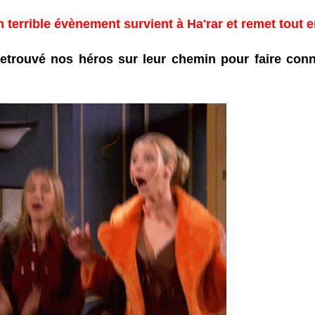
un terrible évènement survient à Ha'rar et remet tout 
 retrouvé nos héros sur leur chemin pour faire con