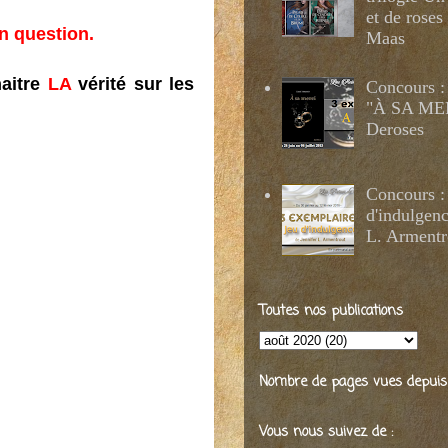
et de roses
en question.
Maas
naitre
LA
vérité sur les
Concours :
"À SA MER
Deroses
Concours :
d'indulgenc
L. Armentr
Toutes nos publications
Nombre de pages vues depuis 2
Vous nous suivez de :