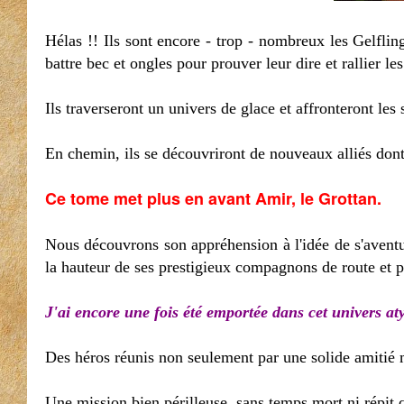
Hélas !! Ils sont encore - trop - nombreux les Gelfli
battre bec et ongles pour prouver leur dire et rallier les
Ils traverseront un univers de glace et affronteront les 
En chemin, ils se découvriront de nouveaux alliés dont
Ce tome met plus en avant Amir, le Grottan.
Nous découvrons son appréhension à l'idée de s'avent
la hauteur de ses prestigieux compagnons de route et po
J'ai encore une fois été emportée dans cet univers at
Des héros réunis non seulement par une solide amitié m
Une mission bien périlleuse, sans temps mort ni répit 