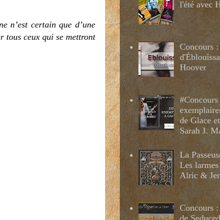
l'été avec
ne n’est certain que d’une
er tous ceux qui se mettront
Concours :
d'Éblouissa
Hoover
#Concours 
exemplaire
de Glace e
Sarah J. M
La Passeus
Les larmes
Alric & Je
Concours :
de Seduced