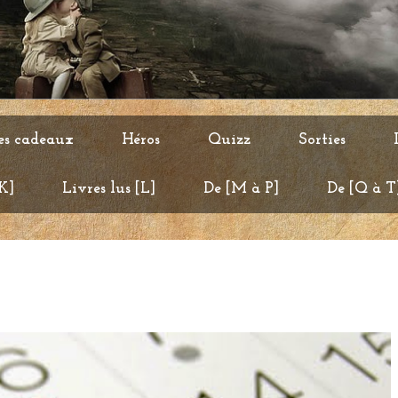
es cadeaux
Héros
Quizz
Sorties
 K]
Livres lus [L]
De [M à P]
De [Q à T