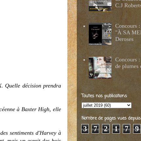
C.J Robert
Concours :
"À SA MER
Deroses
Concours : 
de plumes 
X. Quelle décision prendra
Toutes nos publications
ycéenne à Baxter High, elle
Nombre de pages vues depuis 2
3
7
2
1
7
9
e des sentiments d'Harvey à
nt, mais un esprit des bois