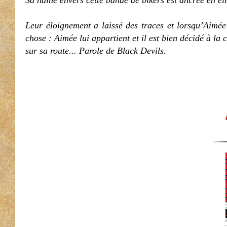
Sa haine envers cette bande de bikers est ancrée en ell
Leur éloignement a laissé des traces et lorsqu’Aimée
chose : Aimée lui appartient et il est bien décidé à la 
sur sa route... Parole de Black Devils.