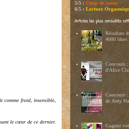
5/5
:
Coup de coeur
6/5
:
Lecture Orgasmiq
Articles les plus consultés ce
Résultats 
4000 likes
Concours :
d'Alice Cl
Concours : 
it comme froid, insensible,
de Amy H
sant le cœur de ce dernier.
Gagnez votr