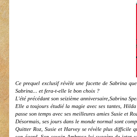
Ce prequel exclusif révèle une facette de Sabrina qu
Sabrina... et fera-t-elle le bon choix ?
L'été précédant son seizième anniversaire,Sabrina Spell
Elle a toujours étudié la magie avec ses tantes, Hilda 
passe son temps avec ses meilleures amies Susie et R
Désormais, ses jours dans le monde normal sont comp
Quitter Roz, Susie et Harvey se révèle plus difficile 
son égard. Son cousin Ambrose lui suggère de jeter un