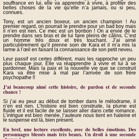
souffrance en lui, elle va apprendre à vivre, à profiter des
belles choses de la vie qu’elle n’a jamais, ou si peu,
connues.
Tony, est un ancien boxeur, un ancien champion ! Au
premier regard, on pourrait le prendre pour un bad boy mais
il n’en est rien. Ce mec est un bonbon ! On a envie de le
prendre dans ses bras et de lui faire pleins de câlins. C’est
un homme très doux et très touchant. J’ai aimé
particulièrement qu’il prenne soin de Kara et il m’a mis la
larme à l’œil en faisant la connaissance de son petit neveu.
Leur passif est certes différent, mais les rapproche un peu
plus chaque jour. Elle va réapprendre à vivre et lui à se
pardonner. Mais la paix et la nouvelle vie que se construit
Kara va être mise à mal par l’arrivée de son frère
psychopathe !!
J’ai beaucoup aimé cette histoire, de pardon et de seconde
chance !
Si j’ai eu peur au début de tomber dans le mélodrame, il
n’en est rien. L’histoire est bien construite, la plume est
fluide et il est facile de se laisser aller dans cette romance.
L’intrigue est bien menée, l’auteure nous tient en haleine et
le suspense est là, bien présent.
En bref, une lecture excellente, avec de belles émotions. Des
personnages blessés mais très beaux. Un droit à une seconde