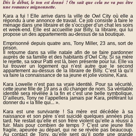
Dès le début, le ton est donné ! On sait que cela ne va pas être
une romance mignonnette.
Kara a fui ! Elle arrive dans la ville de Owl City où elle a
répondu à une annonce de travail. Ce job consiste à faire le
ménage dans une libraire et de s’occuper d’un chat les soirs
et week-end. Elle est accueillie par Billy, la libraire, qui lui
propose un des appartements au-dessus de sa boutique.
Emprisonné depuis quatre ans, Tony Miller, 23 ans, sort de
prison.
Il retourne dans sa ville natale afin de se faire pardonner
auprès de sa famille et des habitants d’Owl City. Si sa mère
le rejette, sa sœur Patti est là, bien présente pour lui. Elle va
lui trouver un logement qui n’est autre que le second
appartement au-dessus de la libraire de Billy. C’est là qu’il
va faire la connaissance de sa jeune et jolie voisine, Kara.
Kara Lowelle n’est pas sa vraie identité. Pour sa sécurité,
cette jeune fille de 19 ans a dû changer de nom. Sa véritable
identité sera révélée à la fin et c’est une belle symbolique.
D’ailleurs, Tony ne l’appellera jamais par Kara, préférant lui
donner du « la fille qui... ».
Kara est une survivante ! Sa mère est décédée à sa
naissance et son père s’est suicidé quelques années plus
tard. Ne restait qu’elle et son frère violent qu’elle a réussi à
fuir. Mais pour combien de temps ? C’est une jeune fille
fragile, apeurée au départ, qui ne se révèle pas beaucoup.
Au contact de Tony, qu’elle sent qu’il porte une grande