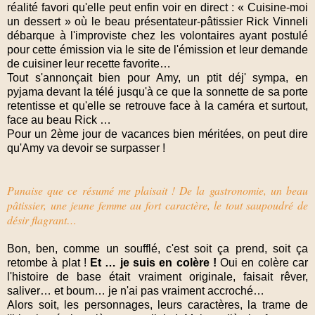
réalité favori qu'elle peut enfin voir en direct : « Cuisine-moi
un dessert » où le beau présentateur-pâtissier Rick Vinneli
débarque à l'improviste chez les volontaires ayant postulé
pour cette émission via le site de l'émission et leur demande
de cuisiner leur recette favorite…
Tout s'annonçait bien pour Amy, un ptit déj' sympa, en
pyjama devant la télé jusqu'à ce que la sonnette de sa porte
retentisse et qu'elle se retrouve face à la caméra et surtout,
face au beau Rick …
Pour un 2ème jour de vacances bien méritées, on peut dire
qu'Amy va devoir se surpasser !
Punaise que ce résumé me plaisait ! De la gastronomie, un beau
pâtissier, une jeune femme au fort caractère, le tout saupoudré de
désir flagrant…
Bon, ben, comme un soufflé, c'est soit ça prend, soit ça
retombe à plat !
Et … je suis en colère !
Oui en colère car
l'histoire de base était vraiment originale, faisait rêver,
saliver… et boum… je n'ai pas vraiment accroché…
Alors soit, les personnages, leurs caractères, la trame de