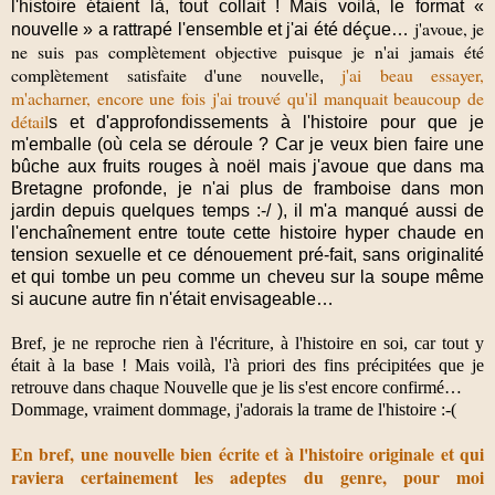
l'histoire étaient là, tout collait ! Mais voilà, le format «
j'avoue, je
nouvelle » a rattrapé l'ensemble et j'ai été déçue…
ne suis pas complètement objective puisque je n'ai jamais été
complètement satisfaite d'une nouvelle
j'ai beau essayer,
,
m'acharner, encore une fois j'ai trouvé qu'il manquait beaucoup de
détail
s et d'approfondissements à l'histoire pour que je
m'emballe (où cela se déroule ? Car je veux bien faire une
bûche aux fruits rouges à noël mais j'avoue que dans ma
Bretagne profonde, je n'ai plus de framboise dans mon
jardin depuis quelques temps :-/ ), il m'a manqué aussi de
l'enchaînement entre toute cette histoire hyper chaude en
tension sexuelle et ce dénouement pré-fait, sans originalité
et qui tombe un peu comme un cheveu sur la soupe même
si aucune autre fin n'était envisageable…
Bref, je ne reproche rien à l'écriture, à l'histoire en soi, car tout y
était à la base ! Mais voilà, l'à priori des fins précipitées que je
retrouve dans chaque Nouvelle que je lis s'est encore confirmé…
Dommage, vraiment dommage, j'adorais la trame de l'histoire :-(
En bref, une nouvelle bien écrite et à l'histoire originale et qui
raviera certainement les adeptes du genre, pour moi