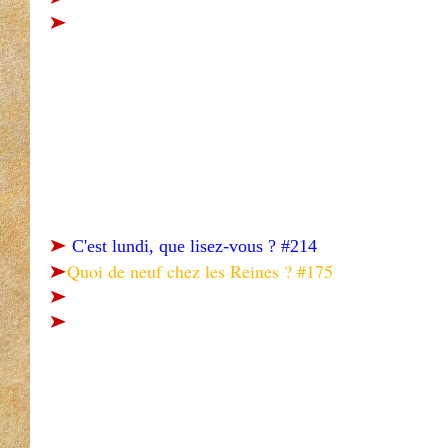
➤
➤
C'est lundi, que lisez-vous ? #214
Quoi de neuf chez les Reines ? #175
➤
➤
➤