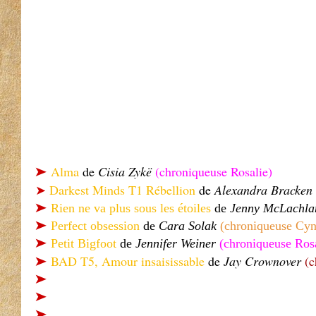
Alma
de
Cisia Zykë
(chroniqueuse Rosalie)
➤
Darkest Minds T1 Rébellion
de
Alexandra Bracken
➤
➤
Rien ne va plus sous les étoiles
de
Jenny McLachl
➤
Perfect obsession
de
Cara Solak
(chroniqueuse Cyn
➤
Petit Bigfoot
de
Jennifer Weiner
(chroniqueuse Rosa
BAD T5, Amour insaisissable
de
Jay Crownover
(c
➤
➤
➤
➤