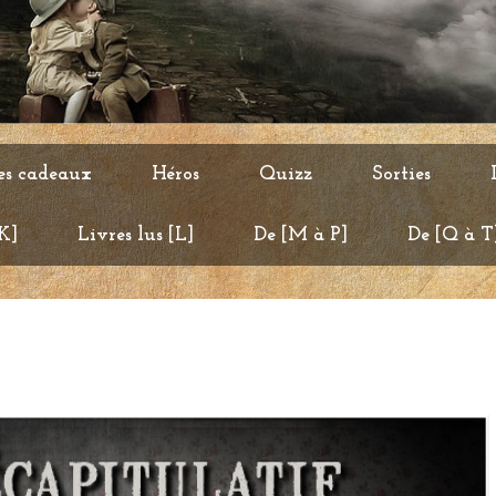
es cadeaux
Héros
Quizz
Sorties
 K]
Livres lus [L]
De [M à P]
De [Q à T