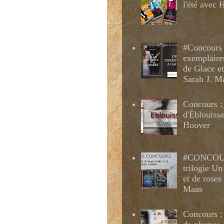
l'été avec
#Concours 
exemplaire
de Glace e
Sarah J. M
Concours :
d'Éblouissa
Hoover
#CONCOUR
trilogie Un
et de roses
Maas
Concours : 