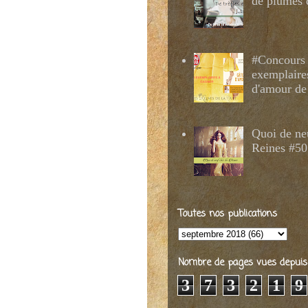
de plumes 
#Concours 
exemplaire
d'amour de
Quoi de ne
Reines #50
Toutes nos publications
Nombre de pages vues depuis 2
3
7
3
2
1
9