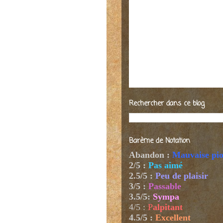
Rechercher dans ce blog
Barème de Notation
Abandon :
Mauvaise pi
2/5 :
Pas aimé
2.5/5 :
Peu de plaisir
3/5 :
Passable
3.5/5:
Sympa
4/5
:
P
alpitant
4.5/5 :
Excellent