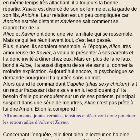
en même temps très attachant, il a toujours la bonne
répartie.
Xavier
est divorcé de son ex femme et a la garde de
son fils,
Antoine
. Leur relation est un peu compliquée car
Antoine
est très distant et
Xavier
ne sait comment se
rapprocher de lui.
Alice
et
Xavier
ont donc une vie familiale qui se ressemble.
Mais ce qui les réunit avant tout, c’est leur passé.
Plus jeunes, ils sortaient ensemble. À l’époque,
Alice
, très
amoureuse de
Xavier
, a voulu le présenter à ses parents et
l’a donc invité à dîner chez eux. Mais en plus de faire faux
bond à
Alic
e, il a aussi disparu de sa vie sans lui donner la
moindre explication. Aujourd’hui encore, la psychologue se
demande pourquoi il l’a quittée sans un mot.
Alors quand le commandant
Capelle
(
alias sexy chicken
) fait
un retour fracassant dans sa vie en lui expliquant qu’il a
besoin d’elle pour enquêter sur un de ses patients, principal
suspect dans une série de meurtres,
Alice
n’est pas prête à
lui dire Amen. Et on la comprend !
Affrontements, joutes verbales, tensions et désir vont donc ponctuer
les retrouvailles d’
Alice
et
Xavier
.
Concernant l’enquête, elle tient bien le lecteur en haleine