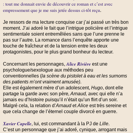
: tout me donnait envie de découvrir ce roman et c’est avec
empressement que je me suis jetée dessus ci-tôt reçu
.
Je ressors de ma lecture conquise car j’ai passé un très bon
moment. J’ai adoré le fait que l’intrigue policière et l’intrigue
sentimentale soient entremêlées sans que l’une prenne le
pas sur l’autre. La romance dans l’enquête apporte une
touche de fraîcheur et de la tension entre les deux
protagonistes, pour le plus grand bonheur du lecteur.
Alice Rivière
Concernant les personnages,
est une
psychologue/sexologue aux méthodes peu
conventionnelles (
la scène du pistolet à eau et les surnoms
des patients m’ont vraiment amusée)
.
Elle est également mère d’un adolescent,
Hugo
, dont elle
partage la garde avec son père
, Arnaud,
avec qui elle n’a
jamais eu d’histoire puisqu’il n’était qu’un flirt d’un soir.
Malgré cela, la relation d’
Arnaud
et
Alice
est très sereine et
que cela change de l’éternel couple divorcé en guerre.
Xavier Capelle
, lui, est commandant à la PJ de
Lille
.
C’est un personnage que j’ai adoré, cynique, arrogant mais