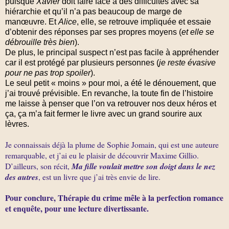
puisque
Xavier
doit faire face à des difficultés avec sa
hiérarchie et qu’il n’a pas beaucoup de marge de
manœuvre. Et
Alice
, elle, se retrouve impliquée et essaie
d’obtenir des réponses par ses propres moyens (
et elle se
débrouille très bien
).
De plus, le principal suspect n’est pas facile à appréhender
car il est protégé par plusieurs personnes (
je reste évasive
pour ne pas trop spoiler
).
Le seul petit « moins » pour moi, a été le dénouement, que
j’ai trouvé prévisible. En revanche, la toute fin de l’histoire
me laisse à penser que l’on va retrouver nos deux héros et
ça, ça m’a fait fermer le livre avec un grand sourire aux
lèvres.
Je connaissais déjà la plume de Sophie Jomain, qui est une auteure
remarquable, et j’ai eu le plaisir de découvrir Maxime Gillio.
D’ailleurs, son récit,
Ma fille voulait mettre son doigt dans le nez
des autres
, est un livre que j’ai très envie de lire.
Pour conclure, Thérapie du crime mêle à la perfection romance
et enquête, pour une lecture divertissante.