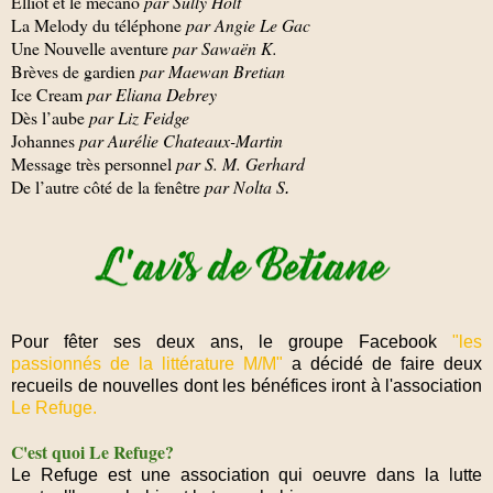
Elliot et le mécano
par Sully Holt
La Melody du téléphone
par Angie Le Gac
Une Nouvelle aventure
par Sawaën K.
Brèves de gardien
par Maewan Bretian
Ice Cream
par Eliana Debrey
Dès l’aube
par Liz Feidge
Johannes
par Aurélie Chateaux-Martin
Message très personnel
par S. M. Gerhard
De l’autre côté de la fenêtre
par Nolta S
.
Pour fêter ses deux ans, le groupe Facebook
"les
passionnés de la littérature M/M"
a décidé de faire deux
recueils de nouvelles dont les bénéfices iront à l'association
Le Refuge.
C'est quoi Le Refuge?
Le Refuge est une association qui oeuvre dans la lutte