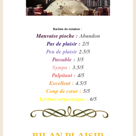
Barème de notation :
Mauvaise pioche :
Abandon
Pas de plaisir :
2/5
Peu de plaisir
2.5/5
Passable
: 3/5
Sympa :
3.5/5
Palpitant :
4/5
Excellent :
4.5/5
Coup de cœur :
5/5
Lecture orgasmique :
6/5
BILAN PLAISIR