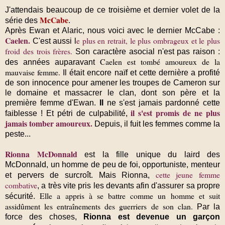
J'attendais beaucoup de ce troisième et dernier volet de la
McCabe
série des
.
Après Ewan et Alaric, nous voici avec le dernier McCabe :
Caelen.
e plus en retrait, le plus ombrageux et le plus
C'est aussi l
froid des trois frères.
Son caractère asocial n'est pas raison :
Caelen est tombé amoureux de la
des années auparavant
mauvaise femme.
Il était encore naïf et cette dernière a profité
de son innocence pour amener les troupes de Cameron sur
le domaine et massacrer le clan, dont son père et la
première femme d'Ewan.
Il
ne s'est jamais pardonné cette
il s'est promis de ne plus
faiblesse !
Et pétri de culpabilité,
jamais tomber amoureux.
Depuis, il fuit les femmes comme la
peste...
Rionna McDonnald
est la fille unique du laird des
McDonnald, un homme de peu de foi, opportuniste, menteur
cette jeune femme
et pervers de surcroît. Mais Rionna,
combative
, a très vite pris les devants afin d'assurer sa propre
Elle a appris à se battre comme un homme et suit
sécurité.
assidûment les entraînements des guerriers de son clan.
Par la
force des choses,
Rionna est devenue un garçon