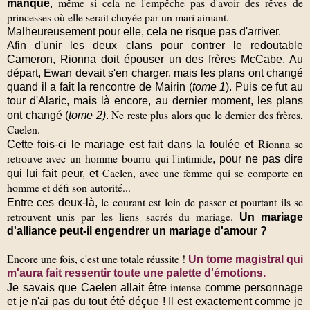
même si cela ne l'empêche pas d'avoir des rêves de
manqué
,
princesses où elle serait choyée par un mari aimant.
Malheureusement pour elle, cela ne risque pas d'arriver.
Afin d'unir les deux clans pour contrer le redoutable
Cameron, Rionna doit épouser un des frères McCabe. Au
départ, Ewan devait s'en charger, mais les plans ont changé
quand il a fait la rencontre de Mairin (
tome 1
). Puis ce fut au
tour d'Alaric, mais là encore, au dernier moment, les plans
Ne reste plus alors que le dernier des frères,
ont changé (
tome 2)
.
Caelen.
Rionna se
Cette fois-ci le mariage est fait dans la foulée et
retrouve avec un homme bourru qui l'intimide
, pour ne pas dire
Caelen, avec une femme qui se comporte en
qui lui fait peur, et
homme et défi son autorité...
le courant est loin de passer et pourtant ils se
Entre ces deux-là,
retrouvent unis par les liens sacrés du mariage.
Un mariage
d'alliance peut-il engendrer un mariage d'amour ?
Encore une fois, c'est une totale réussite !
Un tome magistral qui
m'aura fait ressentir toute une palette d'émotions.
intense
Je savais que Caelen allait être
comme personnage
et je n'ai pas du tout été déçue ! Il est exactement comme je