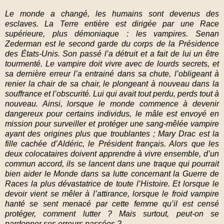
Le monde a changé, les humains sont devenus des
esclaves. La Terre entière est dirigée par une Race
supérieure, plus démoniaque : les vampires. Senan
Zederman est le second garde du corps de la Présidence
des États-Unis. Son passé l’a détruit et a fait de lui un être
tourmenté. Le vampire doit vivre avec de lourds secrets, et
sa dernière erreur l’a entrainé dans sa chute, l’obligeant à
renier la chair de sa chair, le plongeant à nouveau dans la
souffrance et l’obscurité. Lui qui avait tout perdu, perds tout à
nouveau. Ainsi, lorsque le monde commence à devenir
dangereux pour certains individus, le mâle est envoyé en
mission pour surveiller et protéger une sang-mêlée vampire
ayant des origines plus que troublantes ; Mary Drac est la
fille cachée d’Aldéric, le Président français. Alors que les
deux colocataires doivent apprendre à vivre ensemble, d’un
commun accord, ils se lancent dans une traque qui pourrait
bien aider le Monde dans sa lutte concernant la Guerre de
Races la plus dévastatrice de toute l’Histoire. Et lorsque le
devoir vient se mêler à l’attirance, lorsque le froid vampire
hanté se sent menacé par cette femme qu’il est censé
protéger, comment lutter ? Mais surtout, peut-on se
pardonner ses erreurs passées ?