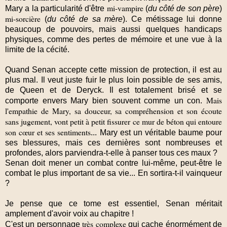
mi-vampire
Mary a la particularité d'être
(
du côté de son père
)
mi-sorcière
(
du côté de sa mère
). Ce métissage lui donne
beaucoup de pouvoirs, mais aussi quelques handicaps
physiques, comme des pertes de mémoire et une vue à la
limite de la cécité.
Quand Senan accepte cette mission de protection, il est au
plus mal.
Il veut juste fuir le plus loin possible de ses amis,
de Queen et de Deryck. Il est totalement brisé et se
Mais
comporte envers Mary bien souvent comme un con.
l'empathie de Mary, sa douceur, sa compréhension et son écoute
sans jugement, vont petit à petit fissurer ce mur de béton qui entoure
son cœur et ses sentiments
...
Mary est un véritable baume pour
ses blessures
, mais ces dernières sont nombreuses et
profondes, alors parviendra-t-elle à panser tous ces maux ?
Senan doit mener un combat contre lui-même
, peut-être le
combat le plus important de sa vie... En sortira-t-il vainqueur
?
Je pense que ce tome est essentiel, Senan méritait
amplement d'avoir voix au chapitre !
très complexe
C'est un personnage
qui cache énormément de