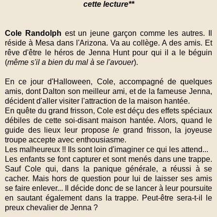
cette lecture**
Cole Randolph
est un jeune garçon comme les autres. Il
réside à Mesa dans l'Arizona. Va au collège. A des amis. Et
rêve d'être le héros de Jenna Hunt pour qui il a le béguin
(
même s'il a bien du mal à se l'avouer
).
En ce jour d'Halloween, Cole, accompagné de quelques
amis, dont Dalton son meilleur ami, et de la fameuse Jenna,
décident d'aller visiter l'attraction de la maison hantée.
En quête du grand frisson, Cole est déçu des effets spéciaux
débiles de cette soi-disant maison hantée. Alors, quand le
guide des lieux leur propose
le
grand frisson, la joyeuse
troupe accepte avec enthousiasme.
Les malheureux !! Ils sont loin d'imaginer ce qui les attend...
Les enfants se font capturer et sont menés dans une trappe.
Sauf Cole qui, dans la panique générale, a réussi à se
cacher. Mais hors de question pour lui de laisser ses amis
se faire enlever... Il décide donc de se lancer à leur poursuite
en sautant également dans la trappe. Peut-être sera-t-il le
preux chevalier de Jenna ?