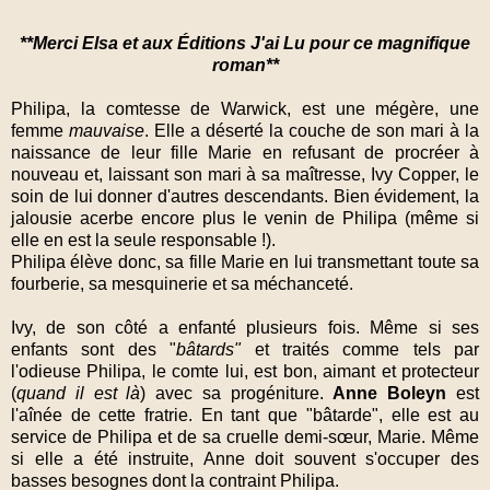
**Merci Elsa et aux Éditions J'ai Lu pour ce magnifique
roman**
Philipa, la comtesse de Warwick, est une mégère, une
femme
mauvaise
. Elle a déserté la couche de son mari à la
naissance de leur fille Marie en refusant de procréer à
nouveau et, laissant son mari à sa maîtresse, Ivy Copper, le
soin de lui donner d'autres descendants. Bien évidement, la
jalousie acerbe encore plus le venin de Philipa (même si
elle en est la seule responsable !).
Philipa élève donc, sa fille Marie en lui transmettant toute sa
fourberie, sa mesquinerie et sa méchanceté.
Ivy, de son côté a enfanté plusieurs fois. Même si ses
enfants sont des "
bâtards"
et traités comme tels par
l'odieuse Philipa, le comte lui, est bon, aimant et protecteur
(
quand il est là
) avec sa progéniture.
Anne Boleyn
est
l'aînée de cette fratrie. En tant que "bâtarde", elle est au
service de Philipa et de sa cruelle demi-sœur, Marie. Même
si elle a été instruite, Anne doit souvent s'occuper des
basses besognes dont la contraint Philipa.