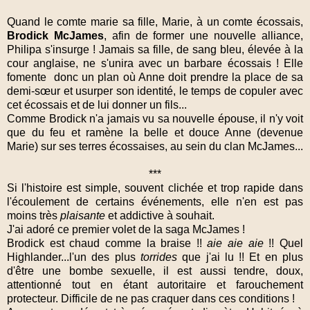
Quand le comte marie sa fille, Marie, à un comte écossais,
Brodick McJames
, afin de former une nouvelle alliance,
Philipa s'insurge ! Jamais sa fille, de sang bleu, élevée à la
cour anglaise, ne s'unira avec un barbare écossais ! Elle
fomente donc un plan où Anne doit prendre la place de sa
demi-sœur et usurper son identité, le temps de copuler avec
cet écossais et de lui donner un fils...
Comme Brodick n'a jamais vu sa nouvelle épouse, il n'y voit
que du feu et ramène la belle et douce Anne (devenue
Marie) sur ses terres écossaises, au sein du clan McJames...
***
Si l'histoire est simple, souvent clichée et trop rapide dans
l'écoulement de certains événements, elle n'en est pas
moins très
plaisante
et addictive à souhait.
J'ai adoré ce premier volet de la saga McJames !
Brodick est chaud comme la braise !!
aie aie aie
!! Quel
Highlander...l'un des plus
torrides
que j'ai lu !! Et en plus
d'être une bombe sexuelle, il est aussi tendre, doux,
attentionné tout en étant autoritaire et farouchement
protecteur. Difficile de ne pas craquer dans ces conditions !