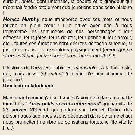
surtout
l'amour
dont l'intensité, la beauté et la grandeur qui
m'ont fait fondre totalement que je retiens dans cette histoire
!
Monica Murphy
nous transperce avec ses mots et nous
touche en plein cœur ! Elle arrive avec brio à nous
transmettre les sentiments de nos personnages : leur
détresse, leurs joies, leurs doutes, leur bonheur, leur amour,
etc... toutes ces émotions sont décrites de façon si réelle, si
juste que nous les ressentons physiquement (
gorge qui se
serre, estomac qui se noue et cœur qui s'emballe !
) !!
L'histoire de Drew est Fable est
incroyable
! A la fois triste,
oui, mais aussi (
et surtout !
) pleine d'espoir, d'amour de
passion !
Une lecture fabuleuse !
Maintenant comme j'ai la chance d'avoir déjà dans ma pal le
tome trois "
Trois petits secrets entre nous
" qui paraîtra
le
23 janvier 2015
et qui portera sur
Jen et Colin
, des
personnages que nous avons découvert dans ce tome et qui
nous promettent nombre de sensations fortes, je file vite le
lire ;)