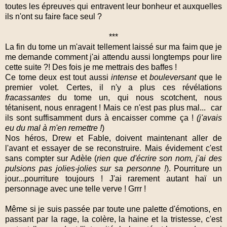
toutes les épreuves qui entravent leur bonheur et auxquelles
ils n'ont su faire face seul ?
***
La fin du tome un m'avait tellement laissé sur ma faim que je
me demande comment j'ai attendu aussi longtemps pour lire
cette suite ?! Des fois je me mettrais des baffes !
Ce tome deux est tout aussi
intense
et
bouleversant
que le
premier volet. Certes, il n'y a plus ces révélations
fracassantes
du tome un, qui nous scotchent, nous
tétanisent, nous enragent ! Mais ce n'est pas plus mal... car
ils sont suffisamment durs à encaisser comme ça !
(j'avais
eu du mal à m'en remettre !
)
Nos héros, Drew et Fable, doivent maintenant aller de
l'avant et essayer de se reconstruire. Mais évidement c'est
sans compter sur Adèle (
rien que d'écrire son nom, j'ai des
pulsions pas jolies-jolies sur sa personne !
). Pourriture un
jour...pourriture toujours ! J'ai rarement autant haï un
personnage avec une telle verve ! Grrr !
Même si je suis passée par toute une palette d'émotions, en
passant par la rage, la colère, la haine et la tristesse, c'est