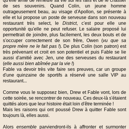
qu'elle tente de remettre sa vie sur les rails et de le chasser
de ses souvenirs. Quand Colin, un jeune homme
outrageusement beau, au visage d'Apollon, se présente à
elle et lui propose un poste de serveuse dans son nouveau
restaurant très select, le
District
, c'est pour elle une
opportunité qu'elle ne peut refuser. Le salaire proposé lui
permettrait de joindre, plus facilement, les deux bouts et de
s'occuper correctement de son frère, Owen (
vu que sa
propre mère ne le fait pas !
). De plus Colin (son patron) est
très prévenant et croit en son potentiel et puis Fable se lie
aussi d'amitié avec Jen, une des serveuses du restaurant
(
elle aussi bien abîmée par la vie !
)
Fable va devoir très vite faire ses preuves, car un groupe
d'une quinzaine de sportifs a réservé une salle VIP au
restaurant...
Comme vous le supposez bien, Drew et Fable vont, lors de
cette soirée, se rencontrer de nouveau. Ces deux-là s'étaient
quittés alors que leur histoire était loin d'être terminée !
Mais les raisons qui ont poussé Drew à quitter Fable sont
toujours là, elles aussi.
Alors
ensemble
parviendront-ils à affronter et surmonter