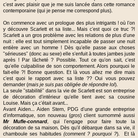
c'est avec plaisir que je me suis lancée dans cette romance
contemporaine (qui je pense me correspond plus).
On commence avec un prologue des plus intrigants ! où l'on
y découvre Scarlett et sa liste... Mais c'est quoi ce truc ?!
Scarlett a un gros problème avec les relations de plus d'une
nuit : elle est tout simplement incapable de passer une nuit
entière avec un homme ! Dès qu'elle passe aux choses
"sérieuses" (donc au sexe) elle s'enfuit à toutes jambes juste
après ! Par lâcheté ? Possible. Tout ce qu'on sait, c'est
qu'elle culpabilise de son comportement. Alors pourquoi le
fait-elle ?! Bonne question. Et là vous allez me dire mais
c'est quoi le rapport avec sa liste ?? Oui vous pouvez
demander (
mais je suis pas obligée de répondre lol
).
La seule "stabilité" dans la vie de Scarlett est son entreprise
de décoration d'intérieur qu'elle tient avec sa cousine
Louise. Mais ça c'était avant...
Avant Aiden... Aiden Stern, PDG d'une grande entreprise
d'informatique, son nouveau (
gros
) client surnommé aussi
Mr Mufle-connard
, qui l'engage pour faire toute la
décoration de sa maison
.
Dès qu'il débarque dans sa vie, il
chamboule ses habitudes
(comment ? pourquoi ?
). Et là