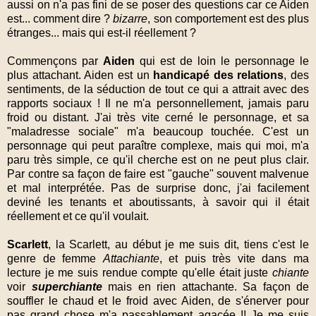
aussi on n'a pas fini de se poser des questions car ce Aiden
est... comment dire ?
bizarre
, son comportement est des plus
étranges... mais qui est-il réellement ?
Commençons par
Aiden
qui est de loin le personnage le
plus attachant. Aiden est un
handicapé des relations
, des
sentiments, de la séduction de tout ce qui a attrait avec des
rapports sociaux ! Il ne m'a personnellement, jamais paru
froid ou distant. J'ai très vite cerné le personnage, et sa
"maladresse sociale" m'a beaucoup touchée. C'est un
personnage qui peut paraître complexe, mais qui moi, m'a
paru très simple, ce qu'il cherche est on ne peut plus clair.
Par contre sa façon de faire est "gauche" souvent malvenue
et mal interprétée. Pas de surprise donc, j'ai facilement
deviné les tenants et aboutissants, à savoir qui il était
réellement et ce qu'il voulait.
Scarlett
, la Scarlett, au début je me suis dit, tiens c'est le
genre de femme
Attachiante
, et puis très vite dans ma
lecture je me suis rendue compte qu'elle était juste
chiante
voir
superchiante
mais en rien attachante. Sa façon de
souffler le chaud et le froid avec Aiden, de s'énerver pour
pas grand chose m'a passablement agacée !! Je me suis