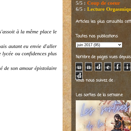
5/5
:
Coup de coeur
6/5
:
Lecture Orgasmiq
Articles les plus consultés ce
s'assoit à la même place le
Toutes nos publications
ais autant eu envie d'aller
e lycée ou confidences plus
Nombre de pages vues depuis 2
u
n
d
e
f
i
té de son amour épistolaire
d
Vous nous suivez de :
Les sorties de la semaine