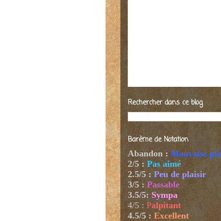
Rechercher dans ce blog
Barème de Notation
Abandon :
Mauvaise pi
2/5 :
Pas aimé
2.5/5 :
Peu de plaisir
3/5 :
Passable
3.5/5:
Sympa
4/5
:
P
alpitant
4.5/5 :
Excellent