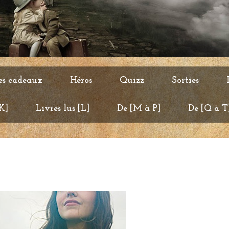
es cadeaux
Héros
Quizz
Sorties
 K]
Livres lus [L]
De [M à P]
De [Q à T