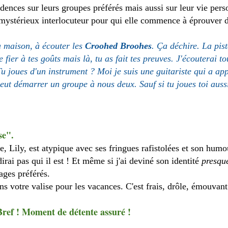
idences sur leurs groupes préférés mais aussi sur leur vie pers
n mystérieux interlocuteur pour qui elle commence à éprouver d
a maison, à écouter les
Croohed Broohes
. Ça déchire. La pist
fier à tes goûts mais là, tu as fait tes preuves. J'écouterai to
Tu joues d'un instrument ? Moi je suis une guitariste qui a app
ut démarrer un groupe à nous deux. Sauf si tu joues toi aussi
se".
ne, Lily, est atypique avec ses fringues rafistolées et son hum
rai pas qui il est ! Et même si j'ai deviné son identité
presqu
ages préférés.
ans votre valise pour les vacances. C'est frais, drôle, émouvant
Bref ! Moment de détente assuré !