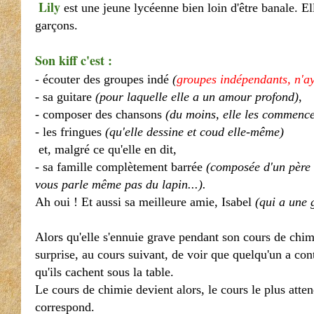
Lily
est une jeune lycéenne bien loin d'être banale. Ell
garçons.
Son kiff c'est :
-
écouter des groupes indé
(
groupes indépendants, n'a
- sa guitare
(pour laquelle elle a un amour profond)
,
- composer des chansons
(du moins, elle les commence
- les fringues
(qu'elle dessine et coud elle-même)
et, malgré ce qu'elle en dit,
- sa famille complètement barrée
(composée d'un père 
vous parle même pas du lapin...).
Ah oui ! Et aussi sa meilleure amie, Isabel
(qui a une 
Alors qu'elle s'ennuie grave pendant son cours de chim
surprise, au cours suivant, de voir que quelqu'un a cont
qu'ils cachent sous la table.
Le cours de chimie devient alors, le cours le plus atte
correspond.