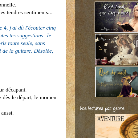
onnelle.
es tendres sentiments...
e 4, j'ai dû l'écouter cinq
utes tes suggestions. Je
ris toute seule, sans
 de la guitare. Désolée,
our décapant.
e
dès le départ, le moment
Nos lectures par genre
 aussi.