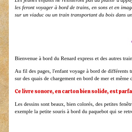
Les jeunes enfants ne résisteront pas au plaisir d'appu
les feront voyager à bord de trains, en sons et en imag
sur un viaduc ou un train transportant du bois dans une
Bienvenue à bord du Renard express et des autres train
Au fil des pages, l'enfant voyage à bord de différents 
sur des quais de chargement en bord de mer et même da
Ce livre sonore, en carton bien solide, est parf
Les dessins sont beaux, bien colorés, des petites fenêtr
exemple la petite souris à bord du paquebot qui se ret