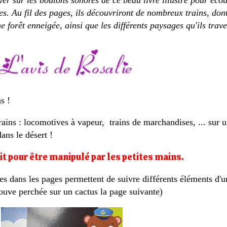
yer sur les boutons sonores de ce beau livre illustré pour éco
es. Au fil des pages, ils découvriront de nombreux trains, don
 forêt enneigée, ainsi que les différents paysages qu'ils trave
s !
trains : locomotives à vapeur, trains de marchandises, ... sur 
ns le désert !
ait pour être manipulé par les petites mains.
es dans les pages permettent de suivre différents éléments d'un
rouve perchée sur un cactus la page suivante)