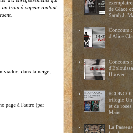
uter dix enregistrements qui
exemplaire
t un train à vapeur roulant
de Glace e
rsent.
Sarah J. M
Concours :
d'Alice Cl
Concours :
d'Éblouissa
un viaduc, dans la neige,
Hoover
#CONCOUR
trilogie Un
e page à l'autre (par
et de roses
Maas
La Passeus