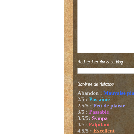
Rechercher dans ce blog
Barème de Notation
Abandon :
Mauvaise pi
2/5 :
Pas aimé
2.5/5 :
Peu de plaisir
3/5 :
Passable
3.5/5:
Sympa
4/5
:
P
alpitant
4.5/5 :
Excellent