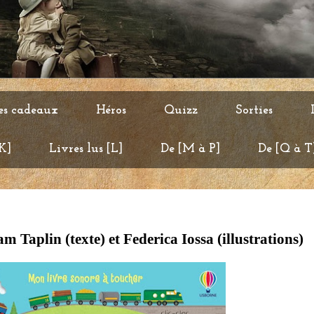
es cadeaux
Héros
Quizz
Sorties
 K]
Livres lus [L]
De [M à P]
De [Q à T
m Taplin (texte) et Federica Iossa (illustrations)