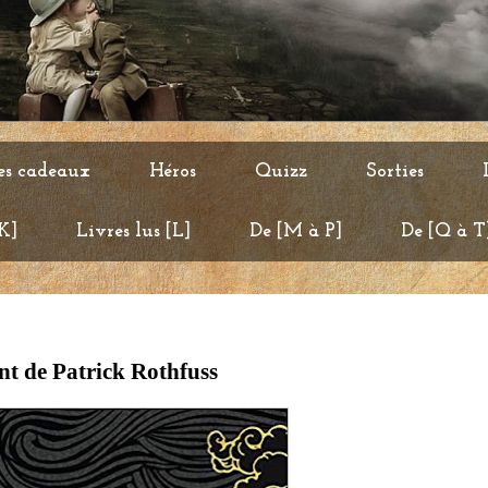
es cadeaux
Héros
Quizz
Sorties
 K]
Livres lus [L]
De [M à P]
De [Q à T
nt de Patrick Rothfuss