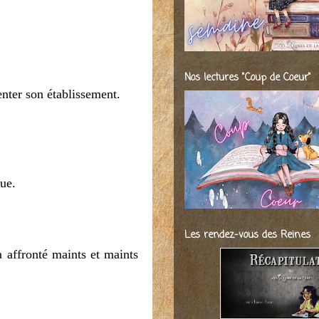
Nos lectures "Coup de Coeur"
enter son établissement.
que.
Les rendez-vous des Reines
a affronté maints et maints