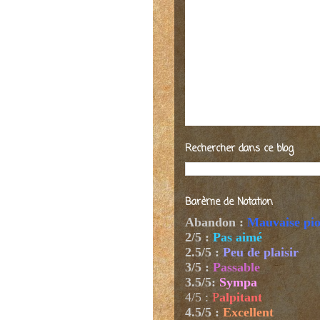
Rechercher dans ce blog
Barème de Notation
Abandon :
Mauvaise pi
2/5 :
Pas aimé
2.5/5 :
Peu de plaisir
3/5 :
Passable
3.5/5:
Sympa
4/5
:
P
alpitant
4.5/5 :
Excellent