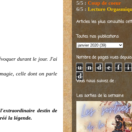
5/5
:
Coup de coeur
6/5
:
Lecture Orgasmiq
Articles les plus consultés ce
Toutes nos publications
Nombre de pages vues depuis 2
évoquer durant le jour. J'ai
u
n
d
e
f
i
 magie, celle dont on parle
d
Vous nous suivez de :
Les sorties de la semaine
'extraordinaire destin de
réé la légende.