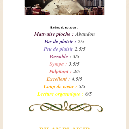
Barème de notation :
Mauvaise pioche :
Abandon
Pas de plaisir :
2/5
Peu de plaisir
2.5/5
Passable
: 3/5
Sympa :
3.5/5
Palpitant :
4/5
Excellent :
4.5/5
Coup de cœur :
5/5
Lecture orgasmique :
6/5